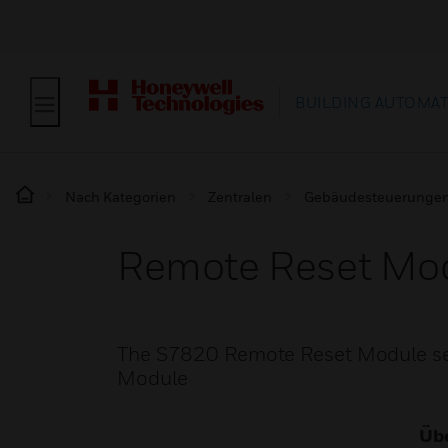
BUILDING AUTOMA
Nach Kategorien
Zentralen
Gebäudesteuerunge
Remote Reset Mo
The S7820 Remote Reset Module serv
Module
Übe