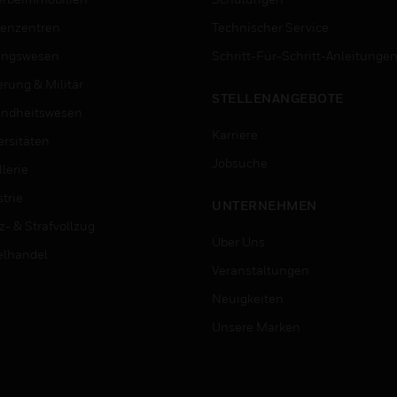
enzentren
Technischer Service
ungswesen
Schritt-Für-Schritt-Anleitunge
erung & Militär
STELLENANGEBOTE
ndheitswesen
Karriere
ersitäten
Jobsuche
lerie
trie
UNTERNEHMEN
z- & Strafvollzug
Über Uns
elhandel
Veranstaltungen
Neuigkeiten
Unsere Marken