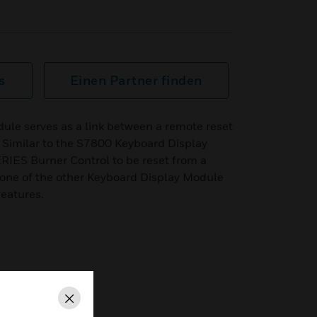
s
Einen Partner finden
le serves as a link between a remote reset
 Similar to the S7800 Keyboard Display
RIES Burner Control to be reset from a
none of the other Keyboard Display Module
eatures.
Schließen