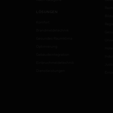
Rech
LÖSUNGEN
Bild
Komfort
Regi
Brandmeldetechnik
Gesu
Gesundes Raumklima
Univ
Optimierung
Hotel
Gebäudeintegration
Indus
Einbruchmeldetechnik
Justi
Dienstleistungen
Einz