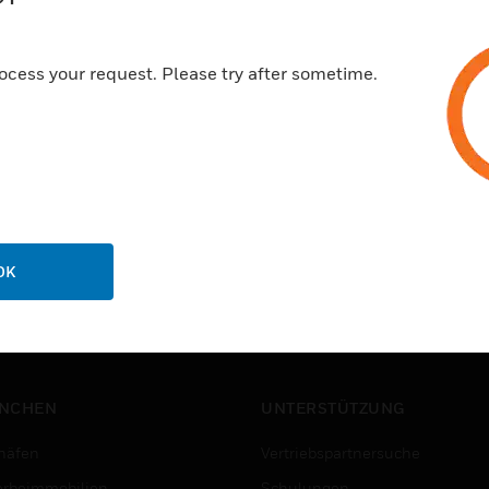
ocess your request. Please try after sometime.
OK
NCHEN
UNTERSTÜTZUNG
häfen
Vertriebspartnersuche
rbeimmobilien
Schulungen