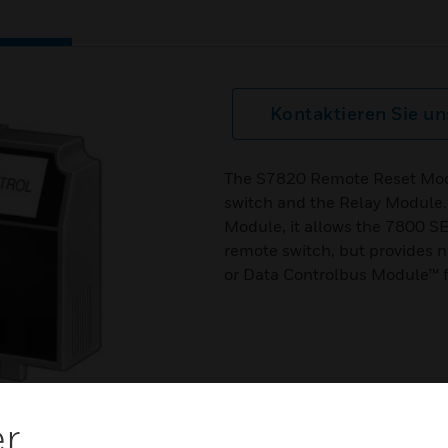
Kontaktieren Sie un
The S7820 Remote Reset Modu
switch and the Relay Module.
Module, it allows the 7800 SE
remote switch, but provides 
or Data Controlbus Module™ f
er