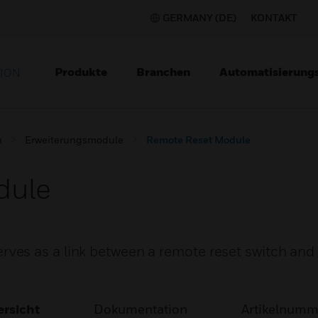
GERMANY (DE)
KONTAKT
Produkte
Branchen
Automatisierung
TION
n
Erweiterungsmodule
Remote Reset Module
dule
es as a link between a remote reset switch and 
rsicht
Dokumentation
Artikelnum