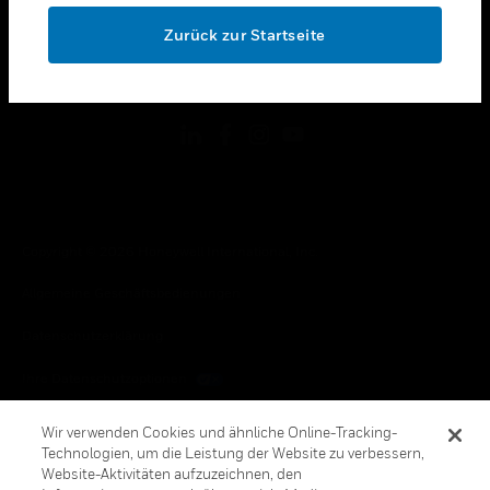
toggle view
OK
RECHTLICHE HINWEISE
Zurück zur Startseite
toggle view
FOLGEN SIE UNS
Copyright © 2026 Honeywell International, Inc.
Allgemeine Geschäftsbedienungen
Datenschutzerklärung
Ihre Datenschutzoptionen
Cookie-Hinweis
Wir verwenden Cookies und ähnliche Online-Tracking-
Technologien, um die Leistung der Website zu verbessern,
Honeywell Global Abbestellen
Website-Aktivitäten aufzuzeichnen, den