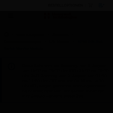
BESTELLOPTIONEN
Nach Kategorien
Zentralen
Gebäudesteuerungen
E/A-Module
XP95 DIN-Rail
Switch Monitor Module
Diese Seite wird am Samstag, den 8. August,
von 19:00 bis 05:00 Uhr EST (23:00 bis 09:00
Uhr GMT, Sonntag, den 9. August, von 01:00
bis 11:00 Uhr CET und von 04:30 bis 14:30
Uhr IST) wegen geplanter Wartungsarbeiten
nicht erreichbar sein. Wir danken Ihnen für
Ihre Geduld während dieser Zeit.