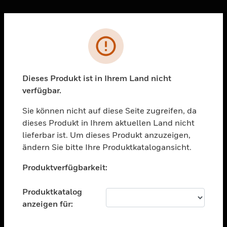
Sc
Fehler
PRODUKTE
toggle view
LÖSUNGEN
Dieses Produkt ist in Ihrem Land nicht
verfügbar.
toggle view
BRANCHEN
Sie können nicht auf diese Seite zugreifen, da
toggle view
dieses Produkt in Ihrem aktuellen Land nicht
UNTERSTÜTZUNG
lieferbar ist. Um dieses Produkt anzuzeigen,
toggle view
ändern Sie bitte Ihre Produktkatalogansicht.
STELLENANGEBOTE
Unable to process your request. Please try after
Produktverfügbarkeit:
sometime.
toggle view
UNTERNEHMEN
Produktkatalog
toggle view
anzeigen für:
KONTAKTIEREN SIE UNS