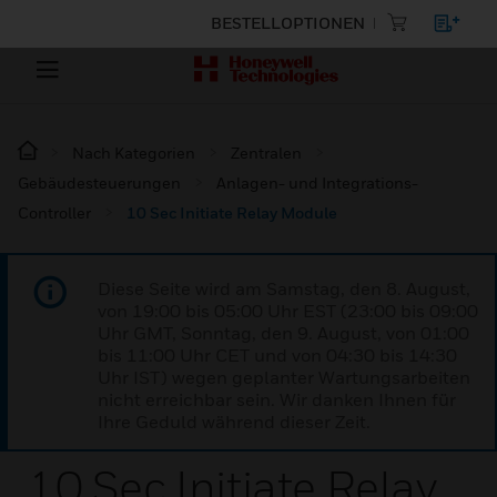
BESTELLOPTIONEN
Nach Kategorien
Zentralen
Gebäudesteuerungen
Anlagen- und Integrations-
Controller
10 Sec Initiate Relay Module
Diese Seite wird am Samstag, den 8. August,
von 19:00 bis 05:00 Uhr EST (23:00 bis 09:00
Uhr GMT, Sonntag, den 9. August, von 01:00
bis 11:00 Uhr CET und von 04:30 bis 14:30
Uhr IST) wegen geplanter Wartungsarbeiten
nicht erreichbar sein. Wir danken Ihnen für
Ihre Geduld während dieser Zeit.
10 Sec Initiate Relay