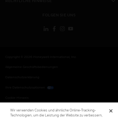
RECHTLICHE HINWEISE
toggle view
FOLGEN SIE UNS
Copyright © 2026 Honeywell International, Inc.
Allgemeine Geschäftsbedienungen
Datenschutzerklärung
Ihre Datenschutzoptionen
Cookie-Hinweis
Honeywell Global Abbestellen
Wir verwenden Cookies und ähnliche Online-Tracking-
Technologien, um die Leistung der Website zu verbessern,