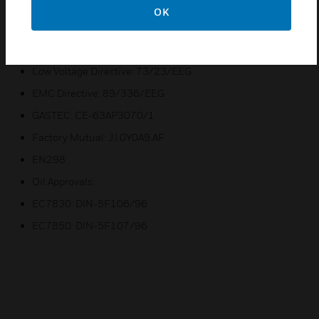
OK
Certifications:
Gas Appliance Directive: 90/269/EEG
Low Voltage Directive: 73/23/EEG
EMC Directive: 89/336/EEG
GASTEC: CE-63AP3070/1
Factory Mutual: J.I.0Y0A9.AF
EN298
Oil Approvals:
EC7830: DIN-5F106/96
EC7850: DIN-5F107/96