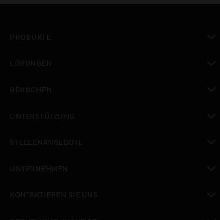
PRODUKTE
toggle view
LÖSUNGEN
toggle view
BRANCHEN
toggle view
UNTERSTÜTZUNG
toggle view
STELLENANGEBOTE
toggle view
UNTERNEHMEN
toggle view
KONTAKTIEREN SIE UNS
toggle view