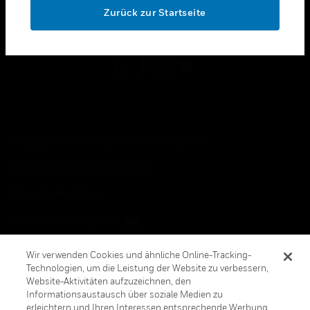
Zurück zur Startseite
toggle view
FOLGEN SIE UNS
Copyright © 2026 Honeywell International, Inc.
Allgemeine Geschäftsbedienungen
Datenschutzerklärung
Ihre Datenschutzoptionen
Cookie-Hinweis
Wir verwenden Cookies und ähnliche Online-Tracking-
Technologien, um die Leistung der Website zu verbessern,
Honeywell Global Abbestellen
Website-Aktivitäten aufzuzeichnen, den
Informationsaustausch über soziale Medien zu
erleichtern und Ihren Interessen entsprechende Werbung