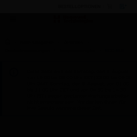
BESTELLOPTIONEN
Nach Kategorien
Zentralen
Gebäudesteuerungen
Temperaturregler
RCC-RUI
Diese Seite wird am Samstag, den 8. August,
von 19:00 bis 05:00 Uhr EST (23:00 bis 09:00
Uhr GMT, Sonntag, den 9. August, von 01:00
bis 11:00 Uhr CET und von 04:30 bis 14:30
Uhr IST) wegen geplanter Wartungsarbeiten
nicht erreichbar sein. Wir danken Ihnen für
Ihre Geduld während dieser Zeit.