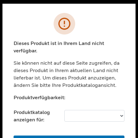
Sc
PRODUKTE
Fehler
toggle view
LÖSUNGEN
Dieses Produkt ist in Ihrem Land nicht
toggle view
verfügbar.
BRANCHEN
Sie können nicht auf diese Seite zugreifen, da
toggle view
UNTERSTÜTZUNG
dieses Produkt in Ihrem aktuellen Land nicht
lieferbar ist. Um dieses Produkt anzuzeigen,
toggle view
ändern Sie bitte Ihre Produktkatalogansicht.
STELLENANGEBOTE
Unable to process your request. Please try after
toggle view
Produktverfügbarkeit:
sometime.
UNTERNEHMEN
Produktkatalog
toggle view
KONTAKTIEREN SIE UNS
anzeigen für:
toggle view
RECHTLICHE HINWEISE
OK