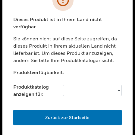
toggle view
BRANCHEN
toggle view
Dieses Produkt ist in Ihrem Land nicht
UNTERSTÜTZUNG
verfügbar.
toggle view
STELLENANGEBOTE
Sie können nicht auf diese Seite zugreifen, da
dieses Produkt in Ihrem aktuellen Land nicht
toggle view
lieferbar ist. Um dieses Produkt anzuzeigen,
UNTERNEHMEN
ändern Sie bitte Ihre Produktkatalogansicht.
toggle view
Unable to process your request. Please try after
KONTAKTIEREN SIE UNS
Produktverfügbarkeit:
sometime.
toggle view
RECHTLICHE HINWEISE
Produktkatalog
anzeigen für:
toggle view
FOLGEN SIE UNS
OK
Zurück zur Startseite