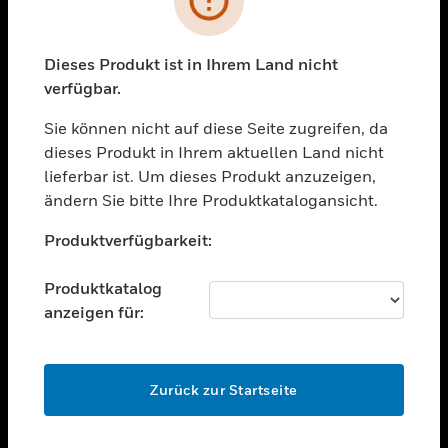
toggle view
BRANCHEN
toggle view
Dieses Produkt ist in Ihrem Land nicht
UNTERSTÜTZUNG
verfügbar.
toggle view
STELLENANGEBOTE
Sie können nicht auf diese Seite zugreifen, da
dieses Produkt in Ihrem aktuellen Land nicht
toggle view
lieferbar ist. Um dieses Produkt anzuzeigen,
UNTERNEHMEN
ändern Sie bitte Ihre Produktkatalogansicht.
toggle view
Unable to process your request. Please try after
KONTAKTIEREN SIE UNS
Produktverfügbarkeit:
sometime.
toggle view
RECHTLICHE HINWEISE
Produktkatalog
anzeigen für:
toggle view
FOLGEN SIE UNS
OK
Zurück zur Startseite