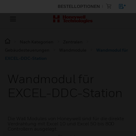
BESTELLOPTIONEN
Nach Kategorien
Zentralen
Gebäudesteuerungen
Wandmodule
Wandmodul für
EXCEL-DDC-Station
Wandmodul für
EXCEL-DDC-Station
Die Wall Modules von Honeywell sind für die direkte
Verdrahtung mit Excel 10 und Excel 50 bis 800
Controllern ausgelegt.