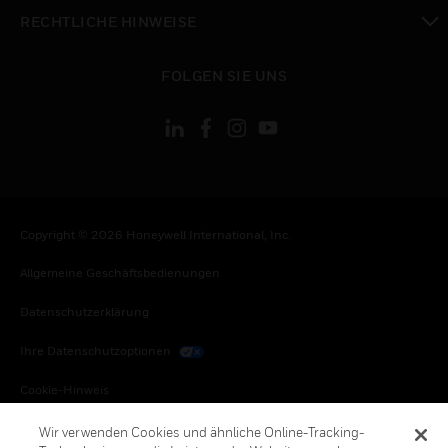
toggle view
RECHTLICHE HINWEISE
toggle view
FOLGEN SIE UNS
Copyright © 2026 Honeywell International, Inc.
Allgemeine Geschäftsbedienungen
Datenschutzerklärung
Ihre Datenschutzoptionen
Cookie-Hinweis
Honeywell Global Abbestellen
Wir verwenden Cookies und ähnliche Online-Tracking-