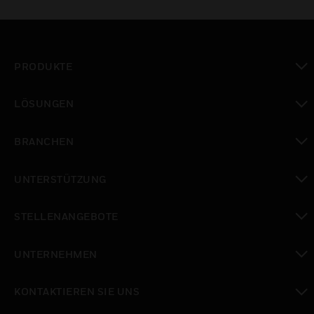
PRODUKTE
toggle view
LÖSUNGEN
toggle view
BRANCHEN
toggle view
UNTERSTÜTZUNG
toggle view
STELLENANGEBOTE
toggle view
UNTERNEHMEN
toggle view
KONTAKTIEREN SIE UNS