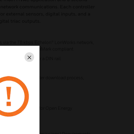
 network communications. Each controller
for external sensors, digital inputs, and a
ital triac outputs.
s via the 78 kbps Echelon® LonWorks network,
nterface, and is LonMark compliant
 to either a panel or a DIN rail
Schließen
50/60 Hz
l operation, controller download process,
or conditions
r UL916 (Standard for Open Energy
h Plenum Rating
, Class B (Radiated Emissions) Requirements