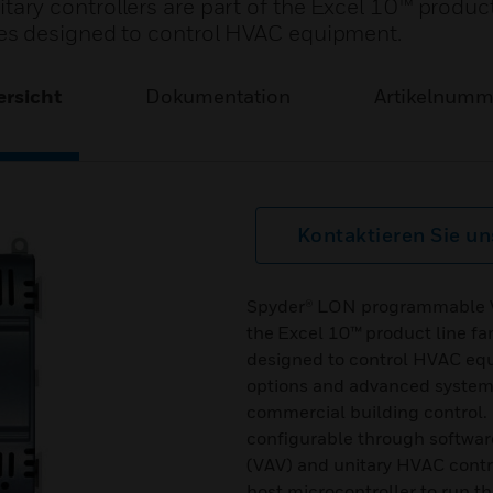
y controllers are part of the Excel 10™ product 
es designed to control HVAC equipment.
rsicht
Dokumentation
Artikelnum
Kontaktieren Sie un
Spyder® LON programmable VA
the Excel 10™ product line f
designed to control HVAC equ
options and advanced system 
commercial building control.
configurable through software
(VAV) and unitary HVAC contro
host microcontroller to run 