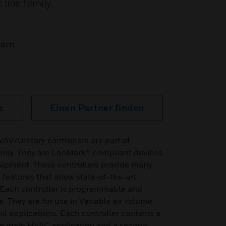
line family.
mern
s
Einen Partner finden
V/Unitary controllers are part of
amily. They are LonMark®-compliant devices
ipment. These controllers provide many
features that allow state-of-the-art
 Each controller is programmable and
. They are for use in Variable air volume
l applications. Each controller contains a
the main HVAC application and a second