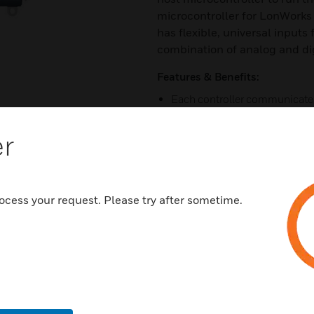
microcontroller for LonWorks
has flexible, universal inputs 
combination of analog and dig
Features & Benefits:
Each controller communicate
using the FTT-10A LonWorks i
er
Controllers are field-mountable
Rated Voltage: 20 to 30V AC; 
LED provides status for norma
alarms, manual mode, and err
ocess your request. Please try after sometime.
Certifications:
UL/cUL (E87741) Listed unde
Management Equipment) wit
CSA (LR95329-3) Listed
Meets FCC Part 15, Subpart B