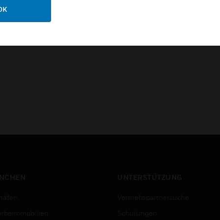
OK
Canada: C108.8 (Radiated Em
EU: EN 61000-6-1; 2001 (EU 
NCHEN
UNTERSTÜTZUNG
häfen
Vertriebspartnersuche
rbeimmobilien
Schulungen