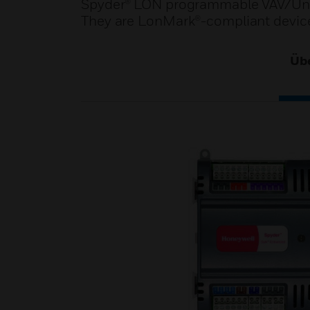
Spyder® LON programmable VAV/Unitar
They are LonMark®-compliant devic
Übe