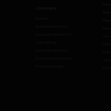
Rech
LÖSUNGEN
Bild
Komfort
Regi
Brandmeldetechnik
Gesu
Gesundes Raumklima
Univ
Optimierung
Hotel
Gebäudeintegration
Indus
Einbruchmeldetechnik
Justi
Dienstleistungen
Einz