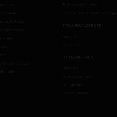
enzentren
Technischer Service
ungswesen
Schritt-Für-Schritt-Anleitunge
erung & Militär
STELLENANGEBOTE
ndheitswesen
Karriere
ersitäten
Jobsuche
lerie
trie
UNTERNEHMEN
z- & Strafvollzug
Über Uns
elhandel
Veranstaltungen
Neuigkeiten
Unsere Marken