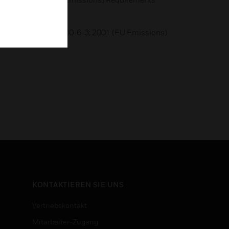
issions)
Immunity), EN 61000-6-3; 2001 (EU Emissions)
KONTAKTIEREN SIE UNS
Vertriebskontakt
Mitarbeiter-Zugang