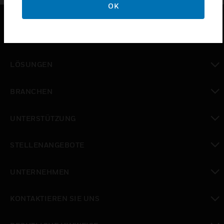
OK
PRODUKTE
toggle view
LÖSUNGEN
toggle view
BRANCHEN
toggle view
UNTERSTÜTZUNG
toggle view
STELLENANGEBOTE
toggle view
UNTERNEHMEN
toggle view
KONTAKTIEREN SIE UNS
toggle view