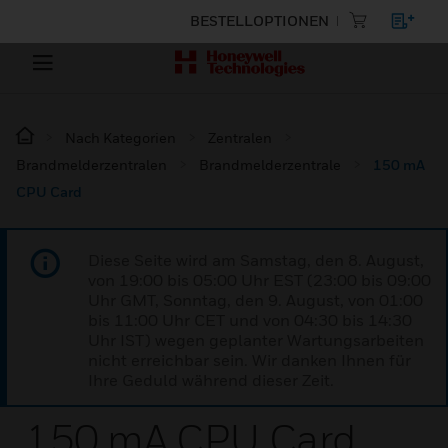
BESTELLOPTIONEN
Nach Kategorien
Zentralen
Brandmelderzentralen
Brandmelderzentrale
150 mA
CPU Card
Diese Seite wird am Samstag, den 8. August,
von 19:00 bis 05:00 Uhr EST (23:00 bis 09:00
Uhr GMT, Sonntag, den 9. August, von 01:00
bis 11:00 Uhr CET und von 04:30 bis 14:30
Uhr IST) wegen geplanter Wartungsarbeiten
nicht erreichbar sein. Wir danken Ihnen für
Ihre Geduld während dieser Zeit.
150 mA CPU Card