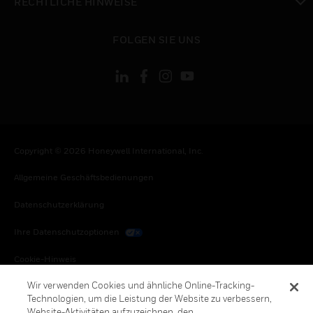
RECHTLICHE HINWEISE
toggle view
FOLGEN SIE UNS
Copyright © 2026 Honeywell International, Inc.
Allgemeine Geschäftsbedienungen
Datenschutzerklärung
Ihre Datenschutzoptionen
Cookie-Hinweis
Wir verwenden Cookies und ähnliche Online-Tracking-
Honeywell Global Abbestellen
Technologien, um die Leistung der Website zu verbessern,
Website-Aktivitäten aufzuzeichnen, den