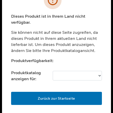
toggle view
BRANCHEN
toggle view
Dieses Produkt ist in Ihrem Land nicht
UNTERSTÜTZUNG
verfügbar.
toggle view
STELLENANGEBOTE
Sie können nicht auf diese Seite zugreifen, da
dieses Produkt in Ihrem aktuellen Land nicht
toggle view
lieferbar ist. Um dieses Produkt anzuzeigen,
UNTERNEHMEN
ändern Sie bitte Ihre Produktkatalogansicht.
toggle view
Unable to process your request. Please try after
KONTAKTIEREN SIE UNS
Produktverfügbarkeit:
sometime.
toggle view
RECHTLICHE HINWEISE
Produktkatalog
anzeigen für:
toggle view
FOLGEN SIE UNS
OK
Zurück zur Startseite