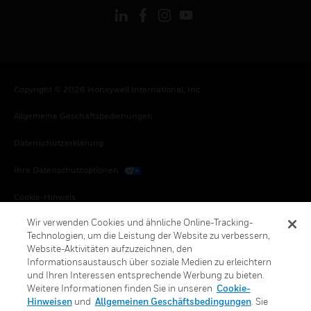
Copyright © 2026 Honeywell International, Inc.
Allgemeine Geschäftsbedienungen
Datenschutzerklärung
Ihre Datenschutzoptionen
Cookie-Hinweis
Wir verwenden Cookies und ähnliche Online-Tracking-
Honeywell Global Abbestellen
Technologien, um die Leistung der Website zu verbessern,
Website-Aktivitäten aufzuzeichnen, den
Informationsaustausch über soziale Medien zu erleichtern
und Ihren Interessen entsprechende Werbung zu bieten.
Weitere Informationen finden Sie in unseren
Cookie-
Hinweisen
und
Allgemeinen Geschäftsbedingungen
. Sie