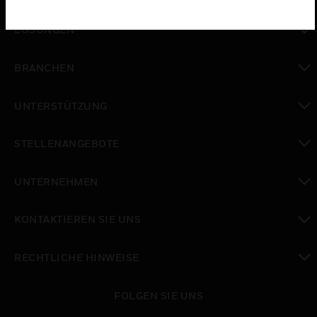
toggle view
LÖSUNGEN
toggle view
BRANCHEN
toggle view
UNTERSTÜTZUNG
toggle view
STELLENANGEBOTE
toggle view
UNTERNEHMEN
toggle view
KONTAKTIEREN SIE UNS
toggle view
RECHTLICHE HINWEISE
toggle view
FOLGEN SIE UNS