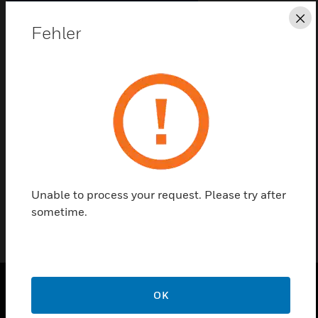
Diese Seite als PDF speichern
Sc
Fehler
Kontaktieren Sie uns
Einen Partner finden
Delta Compact komplettes Frontmodul von Eltek
mit Ebus-Nr.
Unable to process your request. Please try after
sometime.
OK
PRODUKTE