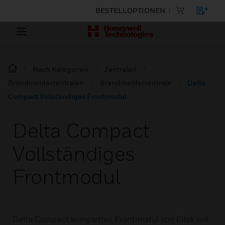
BESTELLOPTIONEN
Nach Kategorien
Zentralen
Brandmelderzentralen
Brandmelderzentrale
Delta
Compact Vollständiges Frontmodul
Delta Compact
Vollständiges
Frontmodul
Delta Compact komplettes Frontmodul von Eltek mit