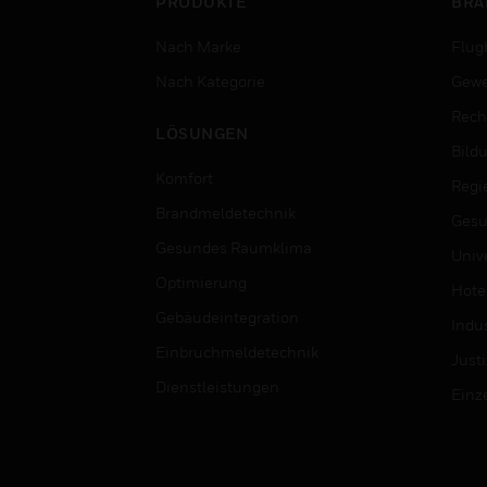
PRODUKTE
BRA
Nach Marke
Flug
Nach Kategorie
Gewe
Rech
LÖSUNGEN
Bild
Komfort
Regi
Brandmeldetechnik
Gesu
Gesundes Raumklima
Univ
Optimierung
Hotel
Gebäudeintegration
Indus
Einbruchmeldetechnik
Justi
Dienstleistungen
Einz