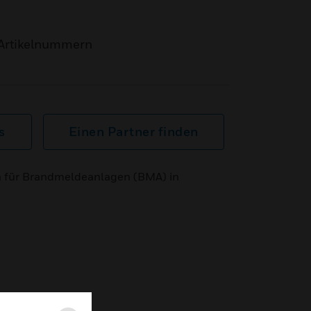
Artikelnummern
s
Einen Partner finden
 für Brandmeldeanlagen (BMA) in