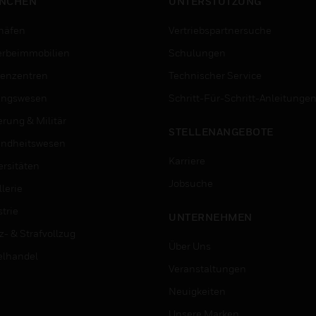
NCHEN
UNTERSTÜTZUNG
häfen
Vertriebspartnersuche
rbeimmobilien
Schulungen
enzentren
Technischer Service
ungswesen
Schritt-Für-Schritt-Anleitunge
erung & Militär
STELLENANGEBOTE
ndheitswesen
Karriere
ersitäten
Jobsuche
lerie
trie
UNTERNEHMEN
z- & Strafvollzug
Über Uns
elhandel
Veranstaltungen
Neuigkeiten
Unsere Marken