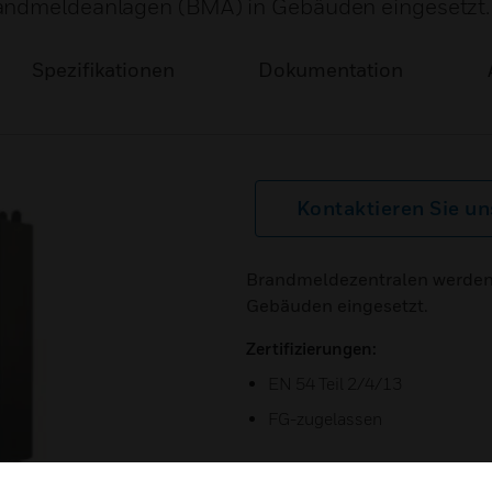
randmeldeanlagen (BMA) in Gebäuden eingesetzt.
Spezifikationen
Dokumentation
Kontaktieren Sie un
Brandmeldezentralen werden
Gebäuden eingesetzt.
Zertifizierungen:
EN 54 Teil 2/4/13
FG-zugelassen