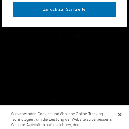
toggle view
OK
RECHTLICHE HINWEISE
Zurück zur Startseite
toggle view
FOLGEN SIE UNS
Copyright © 2026 Honeywell International, Inc.
Allgemeine Geschäftsbedienungen
Datenschutzerklärung
Ihre Datenschutzoptionen
Cookie-Hinweis
Wir verwenden Cookies und ähnliche Online-Tracking-
Technologien, um die Leistung der Website zu verbessern,
Honeywell Global Abbestellen
Website-Aktivitäten aufzuzeichnen, den