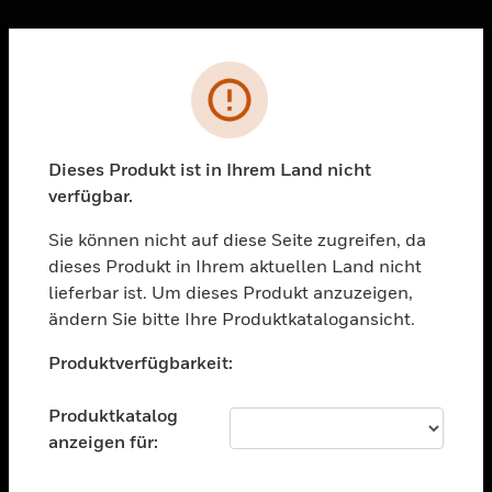
Sc
Fehler
PRODUKTE
toggle view
LÖSUNGEN
Dieses Produkt ist in Ihrem Land nicht
verfügbar.
toggle view
BRANCHEN
Sie können nicht auf diese Seite zugreifen, da
toggle view
dieses Produkt in Ihrem aktuellen Land nicht
UNTERSTÜTZUNG
lieferbar ist. Um dieses Produkt anzuzeigen,
toggle view
ändern Sie bitte Ihre Produktkatalogansicht.
STELLENANGEBOTE
Unable to process your request. Please try after
Produktverfügbarkeit:
sometime.
toggle view
UNTERNEHMEN
Produktkatalog
toggle view
anzeigen für:
KONTAKTIEREN SIE UNS