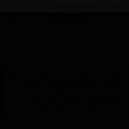
BESTELLOPTIONEN
Nach Kategorien
Zentralen
Brandmelderzentralen
Brandmelderzentrale
JCPU2
Central Processing Unit
Diese Seite wird am Samstag, den 8. August,
von 19:00 bis 05:00 Uhr EST (23:00 bis 09:00
Uhr GMT, Sonntag, den 9. August, von 01:00
bis 11:00 Uhr CET und von 04:30 bis 14:30
Uhr IST) wegen geplanter Wartungsarbeiten
nicht erreichbar sein. Wir danken Ihnen für
Ihre Geduld während dieser Zeit.