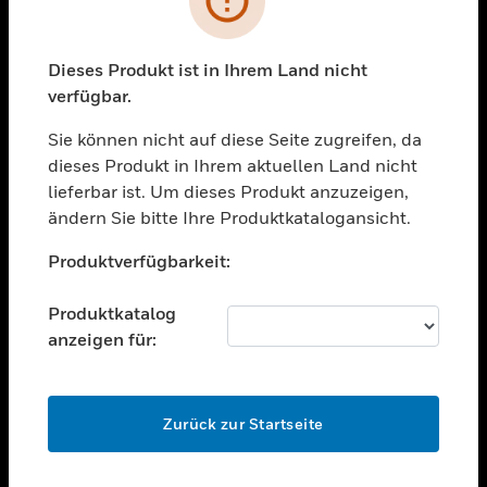
toggle view
BRANCHEN
toggle view
Dieses Produkt ist in Ihrem Land nicht
UNTERSTÜTZUNG
verfügbar.
toggle view
STELLENANGEBOTE
Sie können nicht auf diese Seite zugreifen, da
dieses Produkt in Ihrem aktuellen Land nicht
toggle view
lieferbar ist. Um dieses Produkt anzuzeigen,
UNTERNEHMEN
ändern Sie bitte Ihre Produktkatalogansicht.
toggle view
Unable to process your request. Please try after
KONTAKTIEREN SIE UNS
Produktverfügbarkeit:
sometime.
toggle view
RECHTLICHE HINWEISE
Produktkatalog
anzeigen für:
toggle view
FOLGEN SIE UNS
OK
Zurück zur Startseite