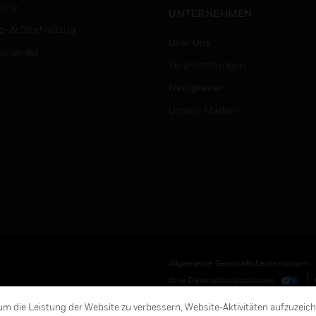
trie
UNTERNEHMEN
z- & Strafvollzug
Über Uns
elhandel
Veranstaltungen
Neuigkeiten
Unsere Marken
Allgemeine Geschäftsbedienungen
Ihre Datenschutzoptionen
m die Leistung der Website zu verbessern, Website-Aktivitäten aufzuzeic