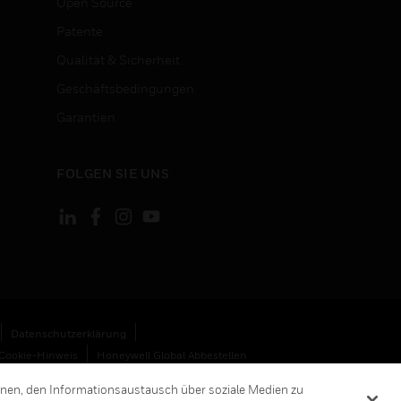
Open Source
Patente
Qualität & Sicherheit
Geschäftsbedingungen
Garantien
FOLGEN SIE UNS
Datenschutzerklärung
Cookie-Hinweis
Honeywell Global Abbestellen
hnen, den Informationsaustausch über soziale Medien zu