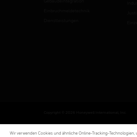
Gebäudeintegration
Indus
Einbruchmeldetechnik
Justi
Dienstleistungen
Einz
Copyright © 2026 Honeywell International, Inc.
Wir verwenden Cookies und ähnliche Online-Tracking-Technologien, u