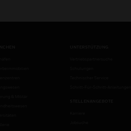
NCHEN
UNTERSTÜTZUNG
häfen
Vertriebspartnersuche
rbeimmobilien
Schulungen
enzentren
Technischer Service
ungswesen
Schritt-Für-Schritt-Anleitunge
erung & Militär
STELLENANGEBOTE
ndheitswesen
Karriere
ersitäten
Jobsuche
lerie