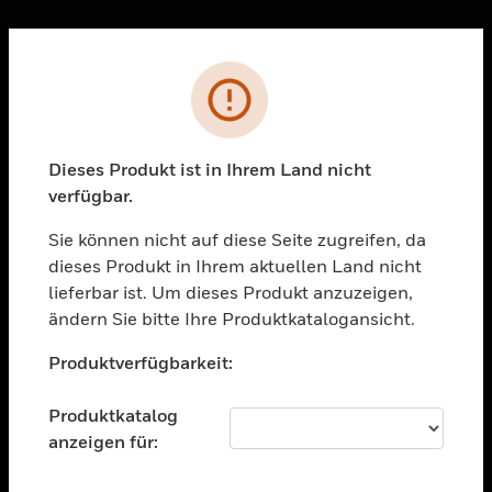
Sc
Fehler
PRODUKTE
toggle view
LÖSUNGEN
Dieses Produkt ist in Ihrem Land nicht
verfügbar.
toggle view
BRANCHEN
Sie können nicht auf diese Seite zugreifen, da
toggle view
dieses Produkt in Ihrem aktuellen Land nicht
UNTERSTÜTZUNG
lieferbar ist. Um dieses Produkt anzuzeigen,
toggle view
ändern Sie bitte Ihre Produktkatalogansicht.
STELLENANGEBOTE
Unable to process your request. Please try after
Produktverfügbarkeit:
sometime.
toggle view
UNTERNEHMEN
Produktkatalog
toggle view
anzeigen für:
KONTAKTIEREN SIE UNS