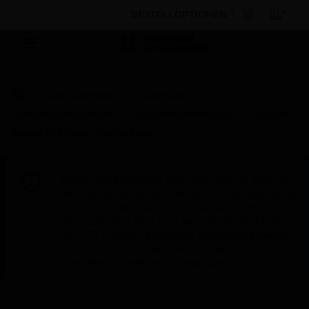
BESTELLOPTIONEN
Nach Kategorien
Zentralen
Brandmelderzentralen
Brandmelderzentrale
System
Sensor Fire Alarm Control Panel
Diese Seite wird am Samstag, den 8. August,
von 19:00 bis 05:00 Uhr EST (23:00 bis 09:00
Uhr GMT, Sonntag, den 9. August, von 01:00
bis 11:00 Uhr CET und von 04:30 bis 14:30
Uhr IST) wegen geplanter Wartungsarbeiten
nicht erreichbar sein. Wir danken Ihnen für
Ihre Geduld während dieser Zeit.