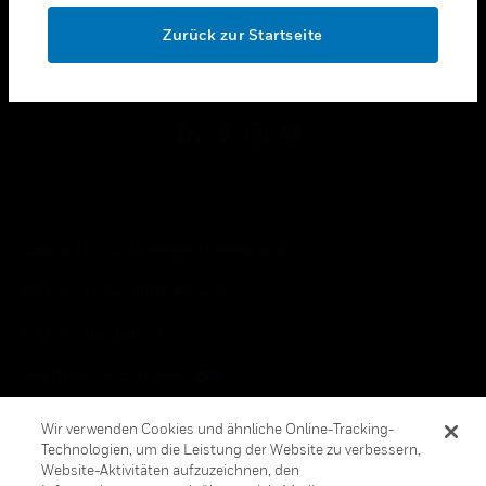
toggle view
OK
RECHTLICHE HINWEISE
Zurück zur Startseite
toggle view
FOLGEN SIE UNS
Copyright © 2026 Honeywell International, Inc.
Allgemeine Geschäftsbedienungen
Datenschutzerklärung
Ihre Datenschutzoptionen
Cookie-Hinweis
Wir verwenden Cookies und ähnliche Online-Tracking-
Technologien, um die Leistung der Website zu verbessern,
Honeywell Global Abbestellen
Website-Aktivitäten aufzuzeichnen, den