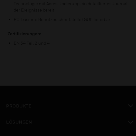
Technologie mit Adresskodierung ein detailliertes Journal
der Ereignisse bereit
PC-basierte Benutzerschnittstelle (GUI) lieferbar
Zertifizierungen:
EN 54 Teil 2 und 4
PRODUKTE
toggle view
LÖSUNGEN
toggle view