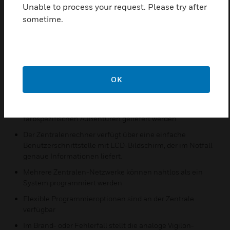
Unable to process your request. Please try after
Systems. Das Repeater-Panel wird an die Gruppe
sometime.
angeschlossen und bietet eine kosteneffiziente
Lösung mit Mindestanforderungen an Verkabelung
und Installation.
Eigenschaften und Vorteile:
OK
Die erweiterte Ringbuskartentechnologie ermöglicht die
Überwachung des Anlagezustands und die Diagnose
Vigilon Plus kann auch in einer Reihe von
farbspezifischen Außentüren geliefert werden
Der Zentralenrechner verfügt über eine einfache
Benutzerschnittstelle mit LCD-Bildschirm, der im Notfall
genaue Informationen liefert.
Mehrere Zentralen-Netzwerke können nahtlos als ein
System programmiert werden
Flexible Programmieroptionen sind an der Zentrale
verfügbar
Im Brand- oder Fehlerfall stellt die analoge Vigilon-