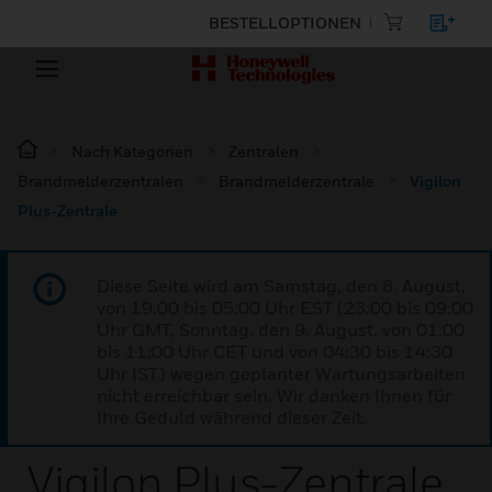
BESTELLOPTIONEN
Nach Kategorien
Zentralen
Brandmelderzentralen
Brandmelderzentrale
Vigilon
Plus-Zentrale
Diese Seite wird am Samstag, den 8. August,
von 19:00 bis 05:00 Uhr EST (23:00 bis 09:00
Uhr GMT, Sonntag, den 9. August, von 01:00
bis 11:00 Uhr CET und von 04:30 bis 14:30
Uhr IST) wegen geplanter Wartungsarbeiten
nicht erreichbar sein. Wir danken Ihnen für
Ihre Geduld während dieser Zeit.
Vigilon Plus-Zentrale