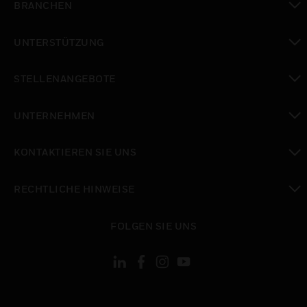
BRANCHEN
toggle view
UNTERSTÜTZUNG
toggle view
STELLENANGEBOTE
toggle view
UNTERNEHMEN
toggle view
KONTAKTIEREN SIE UNS
toggle view
RECHTLICHE HINWEISE
toggle view
FOLGEN SIE UNS