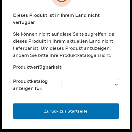
toggle view
UNTERSTÜTZUNG
Dieses Produkt ist in Ihrem Land nicht
verfügbar.
toggle view
STELLENANGEBOTE
Sie können nicht auf diese Seite zugreifen, da
toggle view
dieses Produkt in Ihrem aktuellen Land nicht
UNTERNEHMEN
lieferbar ist. Um dieses Produkt anzuzeigen,
ändern Sie bitte Ihre Produktkatalogansicht.
toggle view
KONTAKTIEREN SIE UNS
Unable to process your request. Please try after
Produktverfügbarkeit:
sometime.
toggle view
RECHTLICHE HINWEISE
Produktkatalog
toggle view
anzeigen für:
FOLGEN SIE UNS
OK
Zurück zur Startseite