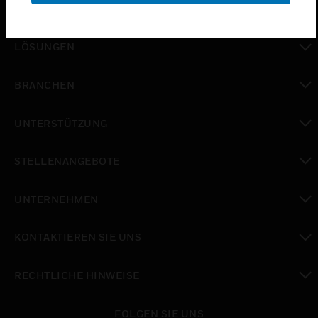
PRODUKTE
toggle view
LÖSUNGEN
toggle view
BRANCHEN
toggle view
UNTERSTÜTZUNG
toggle view
STELLENANGEBOTE
toggle view
UNTERNEHMEN
toggle view
KONTAKTIEREN SIE UNS
toggle view
RECHTLICHE HINWEISE
toggle view
FOLGEN SIE UNS