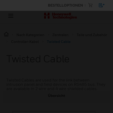
BESTELLOPTIONEN
Nach Kategorien
Zentralen
Teile und Zubehör
Controller-Kabel
Twisted Cable
Twisted Cable
Twisted Cables are used for the link between
intrusion panel and field devices on RS485 bus. They
are available in 2 wire and 4 wire shielded cables.
Übersicht