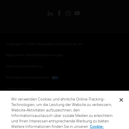
Copyright © 2026 Honeywell International, Inc.
Allgemeine Geschäftsbedienungen
Datenschutzerklärung
Ihre Datenschutzoptionen
Cookie-Hinweis
Wir verwenden Cookies und ähnliche Online-Tracking-
Honeywell Global Abbestellen
Technologien, um die Leistung der Website zu verbessern,
Website-Aktivitäten aufzuzeichnen, den
Informationsaustausch über soziale Medien zu erleichtern
und Ihren Interessen entsprechende Werbung zu bieten.
Weitere Informationen finden Sie in unseren
Cookie-