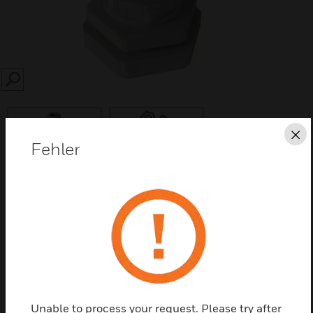
SEARCH
Sc
Fehler
Diese Seite als PDF speichern
Kontaktieren Sie uns
Einen Partner finden
Unable to process your request. Please try after