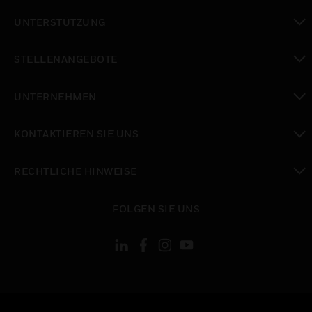
toggle view
UNTERSTÜTZUNG
toggle view
STELLENANGEBOTE
toggle view
UNTERNEHMEN
toggle view
KONTAKTIEREN SIE UNS
toggle view
RECHTLICHE HINWEISE
toggle view
FOLGEN SIE UNS