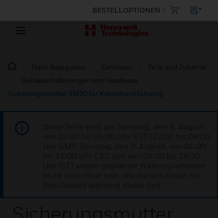
BESTELLOPTIONEN
Nach Kategorien
Zentralen
Teile und Zubehör
Gehäusehalterungen und Hardware
Sicherungsmutter 3M20 für Kabeldurchführung
Diese Seite wird am Samstag, den 8. August,
von 19:00 bis 05:00 Uhr EST (23:00 bis 09:00
Uhr GMT, Sonntag, den 9. August, von 01:00
bis 11:00 Uhr CET und von 04:30 bis 14:30
Uhr IST) wegen geplanter Wartungsarbeiten
nicht erreichbar sein. Wir danken Ihnen für
Ihre Geduld während dieser Zeit.
Sicherungsmutter