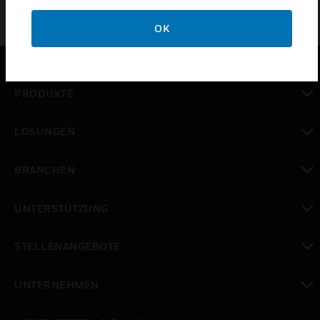
OK
PRODUKTE
toggle view
LÖSUNGEN
toggle view
BRANCHEN
toggle view
UNTERSTÜTZUNG
toggle view
STELLENANGEBOTE
toggle view
UNTERNEHMEN
toggle view