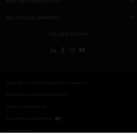
KONTAKTIEREN SIE UNS
toggle view
RECHTLICHE HINWEISE
toggle view
FOLGEN SIE UNS
Copyright © 2026 Honeywell International, Inc.
Allgemeine Geschäftsbedienungen
Datenschutzerklärung
Ihre Datenschutzoptionen
Cookie-Hinweis