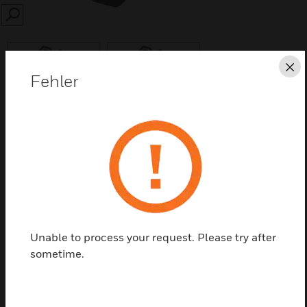
SEARCH
Sc
Fehler
Diese Seite als PDF speichern
Kontaktieren Sie uns
Einen Partner finden
Unable to process your request. Please try after
sometime.
Ersatzakkukasten für Vig1-72