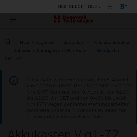
BESTELLOPTIONEN
Nach Kategorien
Zentralen
Teile und Zubehör
Gehäusehalterungen und Hardware
Akkukasten
Vig1-72
Diese Seite wird am Samstag, den 8. August,
von 19:00 bis 05:00 Uhr EST (23:00 bis 09:00
Uhr GMT, Sonntag, den 9. August, von 01:00
bis 11:00 Uhr CET und von 04:30 bis 14:30
Uhr IST) wegen geplanter Wartungsarbeiten
nicht erreichbar sein. Wir danken Ihnen für
Ihre Geduld während dieser Zeit.
Akkukasten Vig1-72