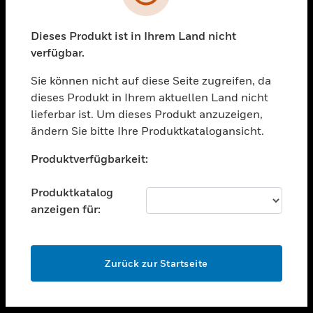
toggle view
UNTERSTÜTZUNG
Dieses Produkt ist in Ihrem Land nicht
verfügbar.
toggle view
STELLENANGEBOTE
Sie können nicht auf diese Seite zugreifen, da
toggle view
dieses Produkt in Ihrem aktuellen Land nicht
UNTERNEHMEN
lieferbar ist. Um dieses Produkt anzuzeigen,
ändern Sie bitte Ihre Produktkatalogansicht.
toggle view
KONTAKTIEREN SIE UNS
Unable to process your request. Please try after
Produktverfügbarkeit:
sometime.
toggle view
RECHTLICHE HINWEISE
Produktkatalog
toggle view
anzeigen für:
FOLGEN SIE UNS
OK
Zurück zur Startseite