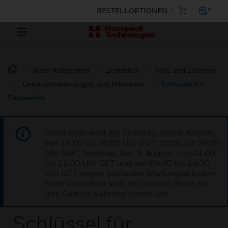
BESTELLOPTIONEN
Nach Kategorien
Zentralen
Teile und Zubehör
Gehäusehalterungen und Hardware
Schlüssel für
Feuerwehr
Diese Seite wird am Samstag, den 8. August,
von 19:00 bis 05:00 Uhr EST (23:00 bis 09:00
Uhr GMT, Sonntag, den 9. August, von 01:00
bis 11:00 Uhr CET und von 04:30 bis 14:30
Uhr IST) wegen geplanter Wartungsarbeiten
nicht erreichbar sein. Wir danken Ihnen für
Ihre Geduld während dieser Zeit.
Schlüssel für