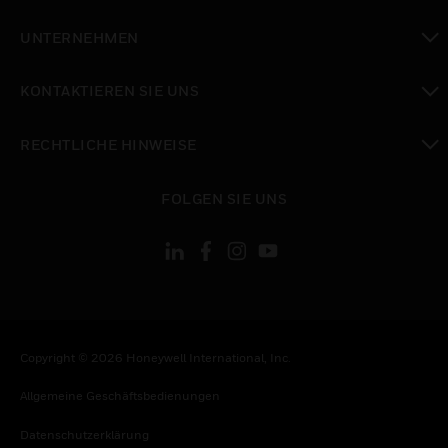
toggle view
UNTERNEHMEN
toggle view
KONTAKTIEREN SIE UNS
toggle view
RECHTLICHE HINWEISE
toggle view
FOLGEN SIE UNS
Copyright © 2026 Honeywell International, Inc.
Allgemeine Geschäftsbedienungen
Datenschutzerklärung