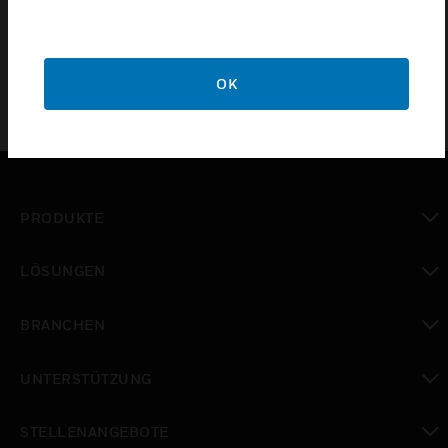
usw. verwendet.
OK
PRODUKTE
toggle view
LÖSUNGEN
toggle view
BRANCHEN
toggle view
UNTERSTÜTZUNG
toggle view
STELLENANGEBOTE