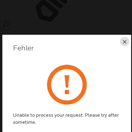
SEARCH
Sc
Fehler
Diese Seite als PDF speichern
Kontaktieren Sie uns
Einen Partner finden
Unable to process your request. Please try after
sometime.
Feuerwehr-Schlüssel wird für Planschränke, BMZs