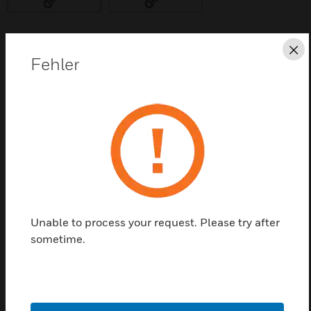
Sc
Diese Seite als PDF speichern
Fehler
Kontaktieren Sie uns
Einen Partner finden
Bündige-Befestigungssätze sind bündige
Einbauplatten für konventionelle Xenex
Unable to process your request. Please try after
Brandmeldezentralen von Gent
sometime.