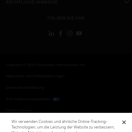
RECHTLICHE HINWEISE
toggle view
FOLGEN SIE UNS
Copyright © 2026 Honeywell International, Inc.
Allgemeine Geschäftsbedienungen
Datenschutzerklärung
Ihre Datenschutzoptionen
Cookie-Hinweis
Wir verwenden Cookies und ähnliche Online-Tracking-
Honeywell Global Abbestellen
Technologien, um die Leistung der Website zu verbessern,