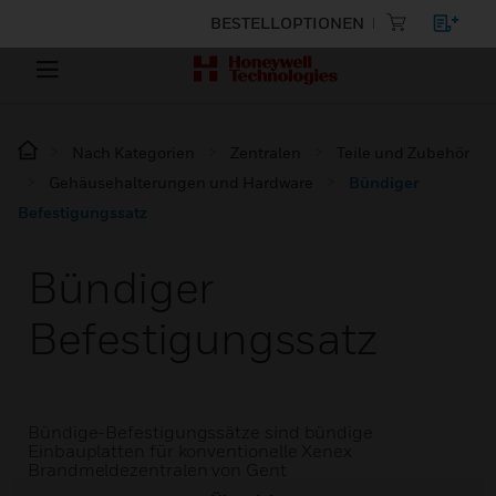
BESTELLOPTIONEN
Nach Kategorien
Zentralen
Teile und Zubehör
Gehäusehalterungen und Hardware
Bündiger
Befestigungssatz
Bündiger
Befestigungssatz
Bündige-Befestigungssätze sind bündige
Einbauplatten für konventionelle Xenex
Brandmeldezentralen von Gent