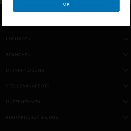
OK
PRODUKTE
toggle view
LÖSUNGEN
toggle view
BRANCHEN
toggle view
UNTERSTÜTZUNG
toggle view
STELLENANGEBOTE
toggle view
UNTERNEHMEN
toggle view
KONTAKTIEREN SIE UNS
toggle view