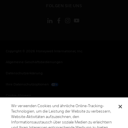
toggle view
FOLGEN SIE UNS
Copyright © 2026 Honeywell International, Inc.
Allgemeine Geschäftsbedienungen
Datenschutzerklärung
Ihre Datenschutzoptionen
Cookie-Hinweis
Wir verwenden Cookies und ähnliche Online-Tracking-
Honeywell Global Abbestellen
Technologien, um die Leistung der Website zu verbessern,
Website-Aktivitäten aufzuzeichnen, den
Informationsaustausch über soziale Medien zu erleichtern
und Ihren Interessen entsprechende Werbung zu bieten.