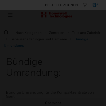
BESTELLOPTIONEN
Nach Kategorien
Zentralen
Teile und Zubehör
Gehäusehalterungen und Hardware
Bündige
Umrandung:
Bündige
Umrandung:
Bündige Umrandung für die Kompaktzentrale von
Gent
Übersicht