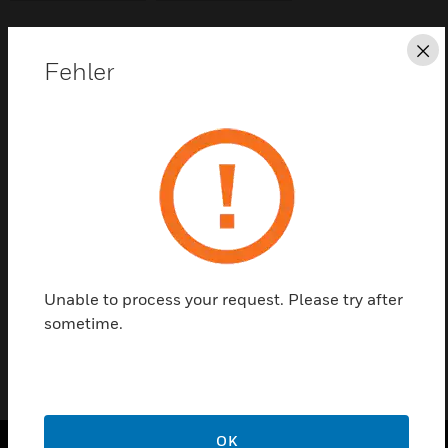
Sc
Diese Seite als PDF speichern
Fehler
Kontaktieren Sie uns
Einen Partner finden
Bündige Umrandung für die Kompaktzentrale von
Gent
Unable to process your request. Please try after
sometime.
OK