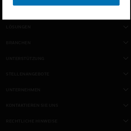
PRODUKTE
toggle view
LÖSUNGEN
toggle view
BRANCHEN
toggle view
UNTERSTÜTZUNG
toggle view
STELLENANGEBOTE
toggle view
UNTERNEHMEN
toggle view
KONTAKTIEREN SIE UNS
toggle view
RECHTLICHE HINWEISE