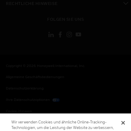
RECHTLICHE HINWEISE
toggle view
FOLGEN SIE UNS
Copyright © 2026 Honeywell International, Inc.
Allgemeine Geschäftsbedienungen
Datenschutzerklärung
Ihre Datenschutzoptionen
Cookie-Hinweis
Wir verwenden Cookies und ähnliche Online-Tracking-
Honeywell Global Abbestellen
Technologien, um die Leistung der Website zu verbessern,