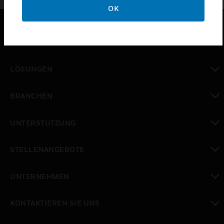
OK
PRODUKTE
toggle view
LÖSUNGEN
toggle view
BRANCHEN
toggle view
UNTERSTÜTZUNG
toggle view
STELLENANGEBOTE
toggle view
UNTERNEHMEN
toggle view
KONTAKTIEREN SIE UNS
toggle view