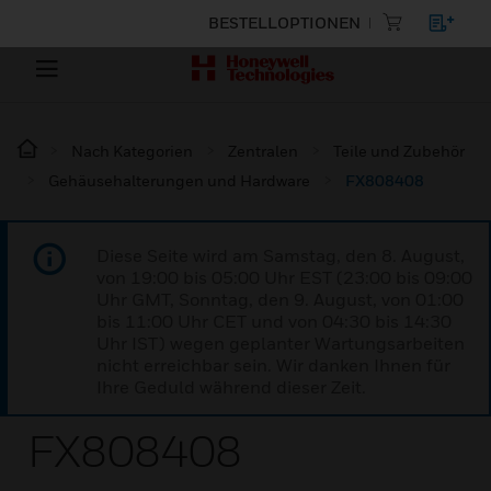
BESTELLOPTIONEN
Nach Kategorien
Zentralen
Teile und Zubehör
Gehäusehalterungen und Hardware
FX808408
Diese Seite wird am Samstag, den 8. August,
von 19:00 bis 05:00 Uhr EST (23:00 bis 09:00
Uhr GMT, Sonntag, den 9. August, von 01:00
bis 11:00 Uhr CET und von 04:30 bis 14:30
Uhr IST) wegen geplanter Wartungsarbeiten
nicht erreichbar sein. Wir danken Ihnen für
Ihre Geduld während dieser Zeit.
FX808408