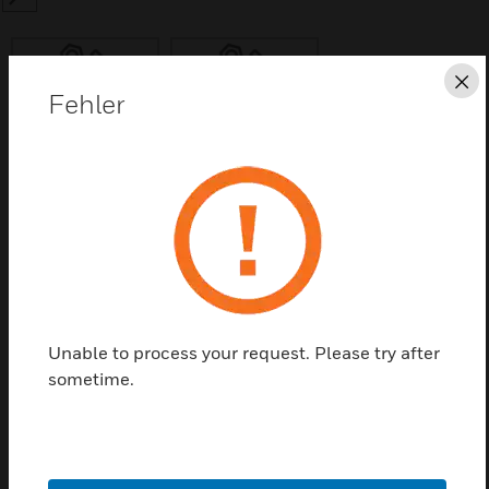
SEARCH
Sc
Fehler
Diese Seite als PDF speichern
Kontaktieren Sie uns
Einen Partner finden
Unable to process your request. Please try after
sometime.
FX808408