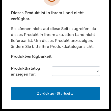
toggle view
UNTERSTÜTZUNG
Dieses Produkt ist in Ihrem Land nicht
verfügbar.
toggle view
STELLENANGEBOTE
Sie können nicht auf diese Seite zugreifen, da
toggle view
dieses Produkt in Ihrem aktuellen Land nicht
UNTERNEHMEN
lieferbar ist. Um dieses Produkt anzuzeigen,
ändern Sie bitte Ihre Produktkatalogansicht.
toggle view
KONTAKTIEREN SIE UNS
Unable to process your request. Please try after
Produktverfügbarkeit:
sometime.
toggle view
RECHTLICHE HINWEISE
Produktkatalog
toggle view
anzeigen für:
FOLGEN SIE UNS
OK
Zurück zur Startseite