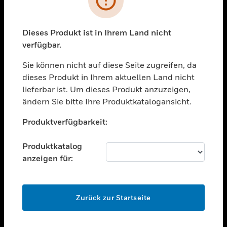
toggle view
BRANCHEN
toggle view
Dieses Produkt ist in Ihrem Land nicht
UNTERSTÜTZUNG
verfügbar.
toggle view
STELLENANGEBOTE
Sie können nicht auf diese Seite zugreifen, da
dieses Produkt in Ihrem aktuellen Land nicht
toggle view
lieferbar ist. Um dieses Produkt anzuzeigen,
UNTERNEHMEN
ändern Sie bitte Ihre Produktkatalogansicht.
toggle view
Unable to process your request. Please try after
KONTAKTIEREN SIE UNS
Produktverfügbarkeit:
sometime.
toggle view
RECHTLICHE HINWEISE
Produktkatalog
anzeigen für:
toggle view
FOLGEN SIE UNS
OK
Zurück zur Startseite