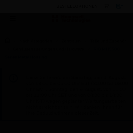
BESTELLOPTIONEN
Nach Kategorien
Zentralen
Teile und Zubehör
Gehäusehalterungen und Hardware
RIB MH5500
Series Metal Housing
Diese Seite wird am Samstag, den 8. August,
von 19:00 bis 05:00 Uhr EST (23:00 bis 09:00
Uhr GMT, Sonntag, den 9. August, von 01:00
bis 11:00 Uhr CET und von 04:30 bis 14:30
Uhr IST) wegen geplanter Wartungsarbeiten
nicht erreichbar sein. Wir danken Ihnen für
Ihre Geduld während dieser Zeit.