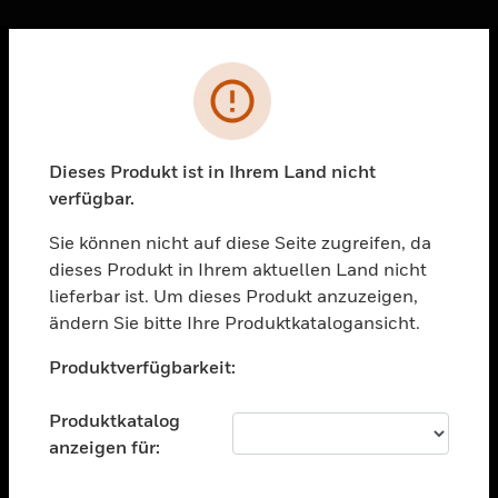
Sc
Fehler
PRODUKTE
toggle view
LÖSUNGEN
Dieses Produkt ist in Ihrem Land nicht
verfügbar.
toggle view
BRANCHEN
Sie können nicht auf diese Seite zugreifen, da
toggle view
dieses Produkt in Ihrem aktuellen Land nicht
UNTERSTÜTZUNG
lieferbar ist. Um dieses Produkt anzuzeigen,
toggle view
ändern Sie bitte Ihre Produktkatalogansicht.
STELLENANGEBOTE
Unable to process your request. Please try after
Produktverfügbarkeit:
sometime.
toggle view
UNTERNEHMEN
Produktkatalog
toggle view
anzeigen für:
KONTAKTIEREN SIE UNS