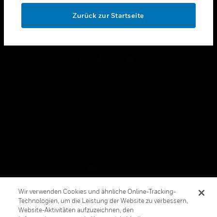
toggle view
OK
RECHTLICHE HINWEISE
Zurück zur Startseite
toggle view
FOLGEN SIE UNS
Copyright © 2026 Honeywell International, Inc.
Allgemeine Geschäftsbedienungen
Datenschutzerklärung
Ihre Datenschutzoptionen
Cookie-Hinweis
Wir verwenden Cookies und ähnliche Online-Tracking-
Technologien, um die Leistung der Website zu verbessern,
Honeywell Global Abbestellen
Website-Aktivitäten aufzuzeichnen, den