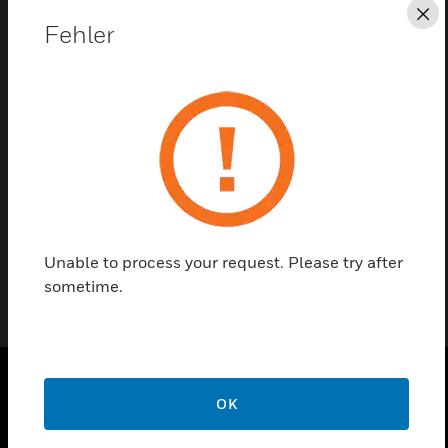
Sc
Fehler
Kontaktieren Sie uns
Einen Partner finden
Swivel Mount made of stainless steel for 20/20 M
Series Flame Detector.
Unable to process your request. Please try after
sometime.
OK
PRODUKTE