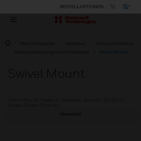
BESTELLOPTIONEN
Nach Kategorien
Zentralen
Teile und Zubehör
Gehäusehalterungen und Hardware
Swivel Mount
Swivel Mount
Swivel Mount made of stainless steel for 20/20 M
Series Flame Detector.
Übersicht