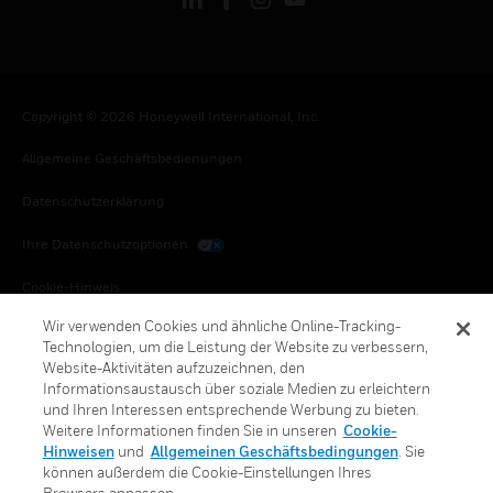
Copyright © 2026 Honeywell International, Inc.
Allgemeine Geschäftsbedienungen
Datenschutzerklärung
Ihre Datenschutzoptionen
Cookie-Hinweis
Wir verwenden Cookies und ähnliche Online-Tracking-
Honeywell Global Abbestellen
Technologien, um die Leistung der Website zu verbessern,
Website-Aktivitäten aufzuzeichnen, den
Informationsaustausch über soziale Medien zu erleichtern
und Ihren Interessen entsprechende Werbung zu bieten.
Weitere Informationen finden Sie in unseren
Cookie-
Hinweisen
und
Allgemeinen Geschäftsbedingungen
. Sie
können außerdem die Cookie-Einstellungen Ihres