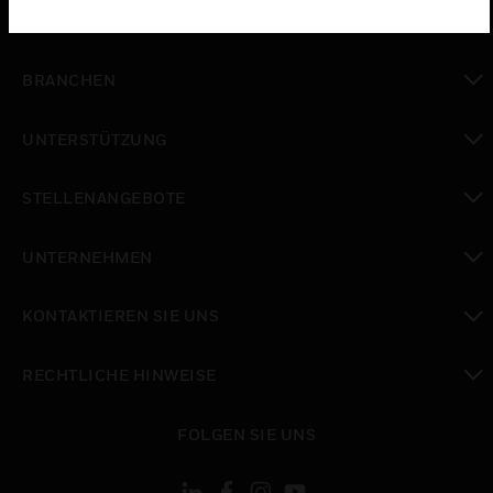
toggle view
LÖSUNGEN
toggle view
BRANCHEN
toggle view
UNTERSTÜTZUNG
toggle view
STELLENANGEBOTE
toggle view
UNTERNEHMEN
toggle view
KONTAKTIEREN SIE UNS
toggle view
RECHTLICHE HINWEISE
toggle view
FOLGEN SIE UNS