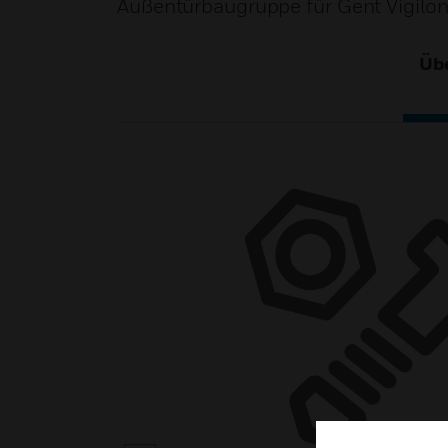
Außentürbaugruppe für Gent Vigil
Übe