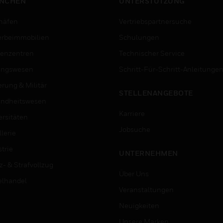
NCHEN
UNTERSTÜTZUNG
häfen
Vertriebspartnersuche
rbeimmobilien
Schulungen
enzentren
Technischer Service
ungswesen
Schritt-Für-Schritt-Anleitunge
erung & Militär
STELLENANGEBOTE
ndheitswesen
Karriere
ersitäten
Jobsuche
lerie
trie
UNTERNEHMEN
z- & Strafvollzug
Über Uns
elhandel
Veranstaltungen
Neuigkeiten
Unsere Marken