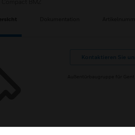
on Compact BMZ
rsicht
Dokumentation
Artikelnum
Kontaktieren Sie un
Außentürbaugruppe für Gent