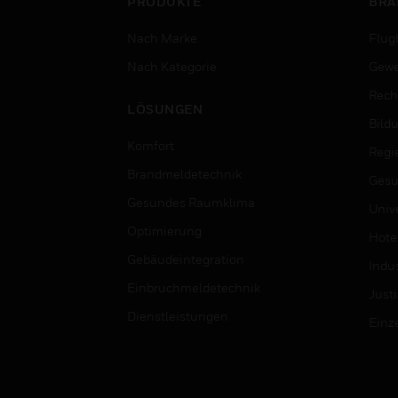
PRODUKTE
BRA
Nach Marke
Flug
Nach Kategorie
Gewe
Rech
LÖSUNGEN
Bild
Komfort
Regi
Brandmeldetechnik
Gesu
Gesundes Raumklima
Univ
Optimierung
Hotel
Gebäudeintegration
Indus
Einbruchmeldetechnik
Justi
Dienstleistungen
Einz