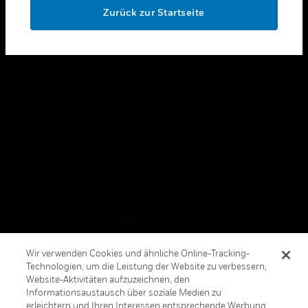
Zurück zur Startseite
toggle view
FOLGEN SIE UNS
Copyright © 2026 Honeywell International, Inc.
Allgemeine Geschäftsbedienungen
Datenschutzerklärung
Ihre Datenschutzoptionen
Cookie-Hinweis
Wir verwenden Cookies und ähnliche Online-Tracking-
Technologien, um die Leistung der Website zu verbessern,
Honeywell Global Abbestellen
Website-Aktivitäten aufzuzeichnen, den
Informationsaustausch über soziale Medien zu
erleichtern und Ihren Interessen entsprechende Werbung