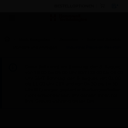
BESTELLOPTIONEN
Nach Kategorien
Zentralen
Teile und Zubehör
Monitore und Anzeigen
Industrial Precision Resistors
Diese Seite wird am Samstag, den 8. August,
von 19:00 bis 05:00 Uhr EST (23:00 bis 09:00
Uhr GMT, Sonntag, den 9. August, von 01:00
bis 11:00 Uhr CET und von 04:30 bis 14:30
Uhr IST) wegen geplanter Wartungsarbeiten
nicht erreichbar sein. Wir danken Ihnen für
Ihre Geduld während dieser Zeit.