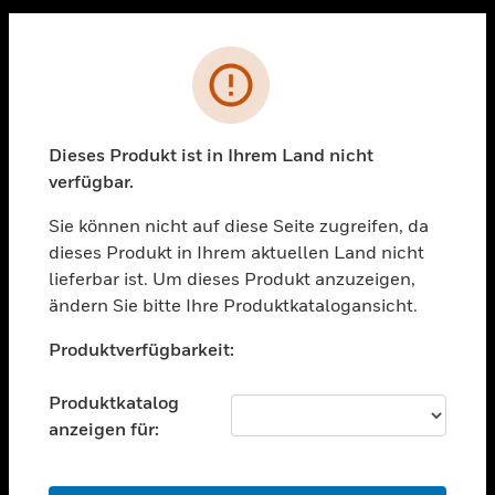
Sc
PRODUKTE
Fehler
toggle view
LÖSUNGEN
Dieses Produkt ist in Ihrem Land nicht
toggle view
verfügbar.
BRANCHEN
Sie können nicht auf diese Seite zugreifen, da
toggle view
UNTERSTÜTZUNG
dieses Produkt in Ihrem aktuellen Land nicht
lieferbar ist. Um dieses Produkt anzuzeigen,
toggle view
ändern Sie bitte Ihre Produktkatalogansicht.
STELLENANGEBOTE
Unable to process your request. Please try after
toggle view
Produktverfügbarkeit:
sometime.
UNTERNEHMEN
Produktkatalog
toggle view
KONTAKTIEREN SIE UNS
anzeigen für:
toggle view
RECHTLICHE HINWEISE
OK