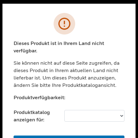
Sc
PRODUKTE
Fehler
toggle view
LÖSUNGEN
Dieses Produkt ist in Ihrem Land nicht
toggle view
verfügbar.
BRANCHEN
Sie können nicht auf diese Seite zugreifen, da
toggle view
UNTERSTÜTZUNG
dieses Produkt in Ihrem aktuellen Land nicht
lieferbar ist. Um dieses Produkt anzuzeigen,
toggle view
ändern Sie bitte Ihre Produktkatalogansicht.
STELLENANGEBOTE
Unable to process your request. Please try after
toggle view
Produktverfügbarkeit:
sometime.
UNTERNEHMEN
Produktkatalog
toggle view
KONTAKTIEREN SIE UNS
anzeigen für:
toggle view
RECHTLICHE HINWEISE
OK