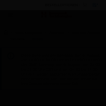
BESTELLOPTIONEN
Nach Kategorien
Zentralen
Teile und Zubehör
Netzteile
BF560
Diese Seite wird am Samstag, den 8. August,
von 19:00 bis 05:00 Uhr EST (23:00 bis 09:00
Uhr GMT, Sonntag, den 9. August, von 01:00
bis 11:00 Uhr CET und von 04:30 bis 14:30
Uhr IST) wegen geplanter Wartungsarbeiten
nicht erreichbar sein. Wir danken Ihnen für
Ihre Geduld während dieser Zeit.