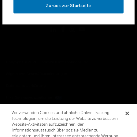
Zurück zur Startseite
toggle view
FOLGEN SIE UNS
Copyright © 2026 Honeywell International, Inc.
Allgemeine Geschäftsbedienungen
Datenschutzerklärung
Ihre Datenschutzoptionen
Cookie-Hinweis
Wir verwenden Cookies und ähnliche Online-Tracking-
Technologien, um die Leistung der Website zu verbessern,
Honeywell Global Abbestellen
Website-Aktivitäten aufzuzeichnen, den
Informationsaustausch über soziale Medien zu
erleichtern und Ihren Interessen entsprechende Werbung