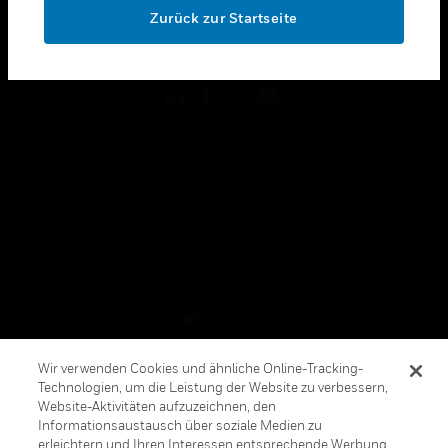
Zurück zur Startseite
toggle view
FOLGEN SIE UNS
Copyright © 2026 Honeywell International, Inc.
Allgemeine Geschäftsbedienungen
Datenschutzerklärung
Ihre Datenschutzoptionen
Cookie-Hinweis
Wir verwenden Cookies und ähnliche Online-Tracking-
Technologien, um die Leistung der Website zu verbessern,
Honeywell Global Abbestellen
Website-Aktivitäten aufzuzeichnen, den
Informationsaustausch über soziale Medien zu
erleichtern und Ihren Interessen entsprechende Werbung