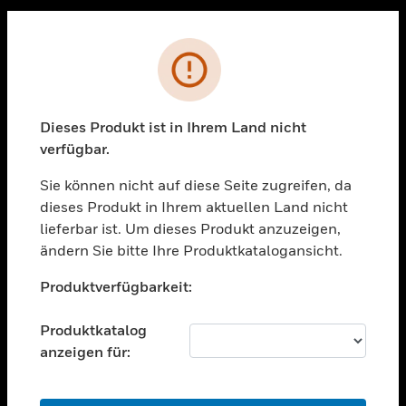
Sc
PRODUKTE
Fehler
toggle view
LÖSUNGEN
Dieses Produkt ist in Ihrem Land nicht
toggle view
verfügbar.
BRANCHEN
Sie können nicht auf diese Seite zugreifen, da
toggle view
UNTERSTÜTZUNG
dieses Produkt in Ihrem aktuellen Land nicht
lieferbar ist. Um dieses Produkt anzuzeigen,
toggle view
ändern Sie bitte Ihre Produktkatalogansicht.
STELLENANGEBOTE
Unable to process your request. Please try after
toggle view
Produktverfügbarkeit:
sometime.
UNTERNEHMEN
Produktkatalog
toggle view
KONTAKTIEREN SIE UNS
anzeigen für:
toggle view
RECHTLICHE HINWEISE
OK