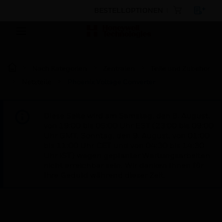
BESTELLOPTIONEN
Nach Kategorien
Zentralen
Teile und Zubehör
Netzteile
Phoenix Voltage Converter
Diese Seite wird am Samstag, den 8. August,
von 19:00 bis 05:00 Uhr EST (23:00 bis 09:00
Uhr GMT, Sonntag, den 9. August, von 01:00
bis 11:00 Uhr CET und von 04:30 bis 14:30
Uhr IST) wegen geplanter Wartungsarbeiten
nicht erreichbar sein. Wir danken Ihnen für
Ihre Geduld während dieser Zeit.