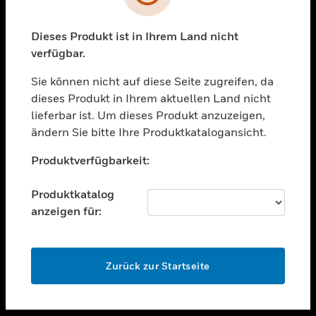
toggle view
UNTERSTÜTZUNG
Dieses Produkt ist in Ihrem Land nicht
verfügbar.
toggle view
STELLENANGEBOTE
Sie können nicht auf diese Seite zugreifen, da
toggle view
dieses Produkt in Ihrem aktuellen Land nicht
UNTERNEHMEN
lieferbar ist. Um dieses Produkt anzuzeigen,
ändern Sie bitte Ihre Produktkatalogansicht.
toggle view
KONTAKTIEREN SIE UNS
Unable to process your request. Please try after
Produktverfügbarkeit:
sometime.
toggle view
RECHTLICHE HINWEISE
Produktkatalog
toggle view
anzeigen für:
FOLGEN SIE UNS
OK
Zurück zur Startseite