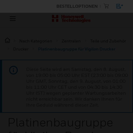
BESTELLOPTIONEN
Nach Kategorien
Zentralen
Teile und Zubehör
Drucker
Platinenbaugruppe für Vigilon Drucker
Diese Seite wird am Samstag, den 8. August,
von 19:00 bis 05:00 Uhr EST (23:00 bis 09:00
Uhr GMT, Sonntag, den 9. August, von 01:00
bis 11:00 Uhr CET und von 04:30 bis 14:30
Uhr IST) wegen geplanter Wartungsarbeiten
nicht erreichbar sein. Wir danken Ihnen für
Ihre Geduld während dieser Zeit.
Platinenbaugruppe