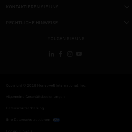
toggle view
KONTAKTIEREN SIE UNS
toggle view
RECHTLICHE HINWEISE
toggle view
FOLGEN SIE UNS
Copyright © 2026 Honeywell International, Inc.
Allgemeine Geschäftsbedienungen
Datenschutzerklärung
Ihre Datenschutzoptionen
Cookie-Hinweis