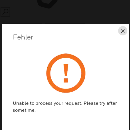
SEARCH
Sc
Fehler
Diese Seite als PDF speichern
Kontaktieren Sie uns
Einen Partner finden
Unable to process your request. Please try after
sometime.
Platinenbaugruppe für Vigilon Drucker