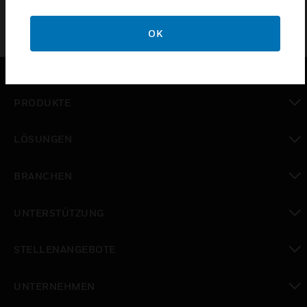
OK
PRODUKTE
toggle view
LÖSUNGEN
toggle view
BRANCHEN
toggle view
UNTERSTÜTZUNG
toggle view
STELLENANGEBOTE
toggle view
UNTERNEHMEN