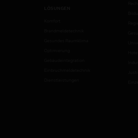
Rech
LÖSUNGEN
Bild
Komfort
Regi
Brandmeldetechnik
Gesu
Gesundes Raumklima
Univ
Optimierung
Hotel
Gebäudeintegration
Indus
Einbruchmeldetechnik
Justi
Dienstleistungen
Einz