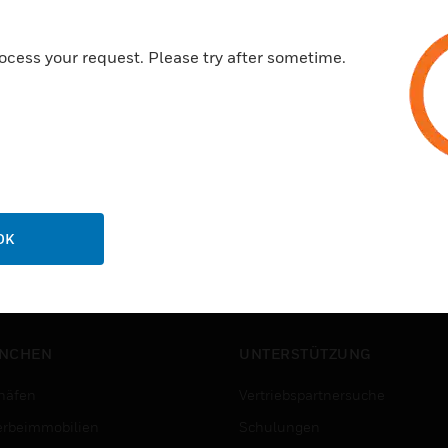
ocess your request. Please try after sometime.
OK
NCHEN
UNTERSTÜTZUNG
häfen
Vertriebspartnersuche
rbeimmobilien
Schulungen