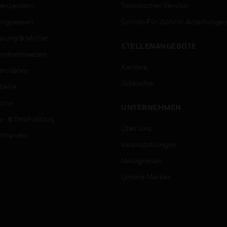
enzentren
Technischer Service
ungswesen
Schritt-Für-Schritt-Anleitunge
erung & Militär
STELLENANGEBOTE
ndheitswesen
Karriere
ersitäten
Jobsuche
lerie
trie
UNTERNEHMEN
z- & Strafvollzug
Über Uns
elhandel
Veranstaltungen
Neuigkeiten
Unsere Marken