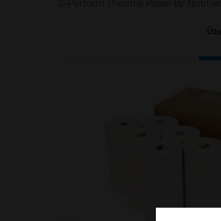
Z-Perform Thermal Paper by Notifier i
Übe