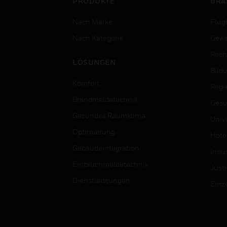
PRODUKTE
BRA
Nach Marke
Flug
Nach Kategorie
Gewe
Rech
LÖSUNGEN
Bild
Komfort
Regi
Brandmeldetechnik
Gesu
Gesundes Raumklima
Univ
Optimierung
Hotel
Gebäudeintegration
Indus
Einbruchmeldetechnik
Justi
Dienstleistungen
Einz