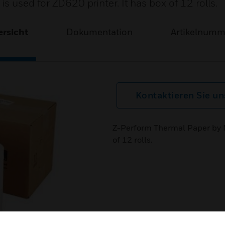
s used for ZD620 printer. It has box of 12 rolls.
rsicht
Dokumentation
Artikelnum
Kontaktieren Sie un
Z-Perform Thermal Paper by No
of 12 rolls.