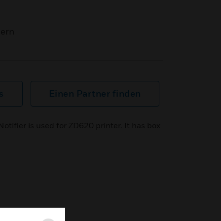
mern
s
Einen Partner finden
tifier is used for ZD620 printer. It has box