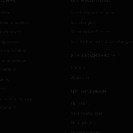
NCHEN
UNTERSTÜTZUNG
häfen
Vertriebspartnersuche
rbeimmobilien
Schulungen
enzentren
Technischer Service
ungswesen
Schritt-Für-Schritt-Anleitunge
erung & Militär
STELLENANGEBOTE
ndheitswesen
Karriere
ersitäten
Jobsuche
lerie
trie
UNTERNEHMEN
z- & Strafvollzug
Über Uns
elhandel
Veranstaltungen
Neuigkeiten
Unsere Marken