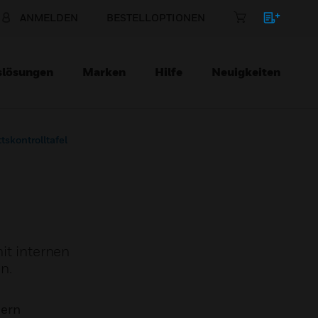
ANMELDEN
BESTELLOPTIONEN
slösungen
Marken
Hilfe
Neuigkeiten
tskontrolltafel
it internen
n.
mern