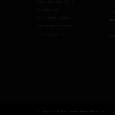
Gesundes Raumklima
Univ
Optimierung
Hotel
Gebäudeintegration
Indus
Einbruchmeldetechnik
Justi
Dienstleistungen
Einz
Copyright © 2026 Honeywell International, Inc.