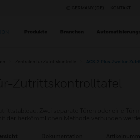
GERMANY (DE)
KONTAKT
Produkte
Branchen
Automatisierung
TION
gen
Zentralen für Zutrittskontrolle
ACS-2 Plus-Zweitür-Zutrit
-Zutrittskontrolltafel
utrittstableau. Zwei separate Türen oder eine Tür m
mit der herkömmlichen Methode verbunden werde
rsicht
Dokumentation
Artikelnum