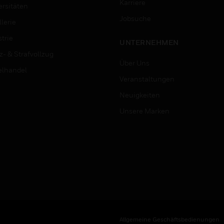
Karriere
ersitäten
Jobsuche
lerie
trie
UNTERNEHMEN
z- & Strafvollzug
Über Uns
elhandel
Veranstaltungen
Neuigkeiten
Unsere Marken
Allgemeine Geschäftsbedienungen