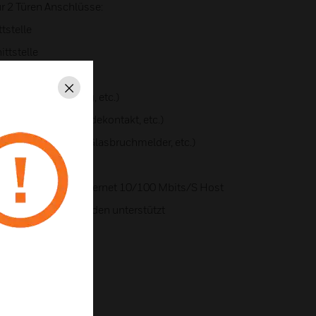
r 2 Türen Anschlüsse:
tstelle
ttstelle
er, Blitzlampe, etc.)
Schließen
edrohung, Watchdog, etc.)
öffnertaste, Rückmeldekontakt, etc.)
.: Magnetkontakt, Glasbruchmelder, etc.)
85, RS-232 oder Ethernet 10/100 Mbits/S Host
minaladapter werden unterstützt