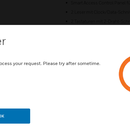
Smart Access Control Panel fü
2 Leser mit Clock/Data-Schnit
2 Tastaturen mit 2-Draht-Schni
4 Relaisausgänge (z.B.: Türöffn
er
3 Halbleiterausgänge (z.B.: B
4 digitale Eingänge (z.B.: Tür
8 Differenzmeldergruppen (z.B
ocess your request. Please try after sometime.
Integrierter Sabotagekontakt
Für Host-Schnittstellen RS-4
Analoge Modems und ISDN-Ter
Zertifizierungen:
Umweltklasse gemäß VdS: II
OK