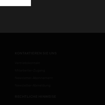
KONTAKTIEREN SIE UNS
Vertriebskontakt
Mitarbeiter-Zugang
Newsletter-Abonnement
n
Newsletter-Abmeldung
RECHTLICHE HINWEISE