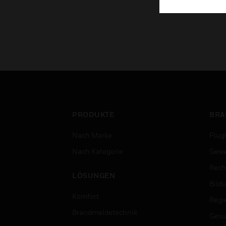
PRODUKTE
BRA
Nach Marke
Flug
Nach Kategorie
Gewe
Rech
LÖSUNGEN
Bild
Komfort
Regi
Brandmeldetechnik
Gesu