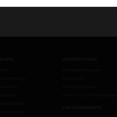
NCHEN
UNTERSTÜTZUNG
häfen
Vertriebspartnersuche
rbeimmobilien
Schulungen
enzentren
Technischer Service
ungswesen
Schritt-Für-Schritt-Anleitunge
erung & Militär
STELLENANGEBOTE
ndheitswesen