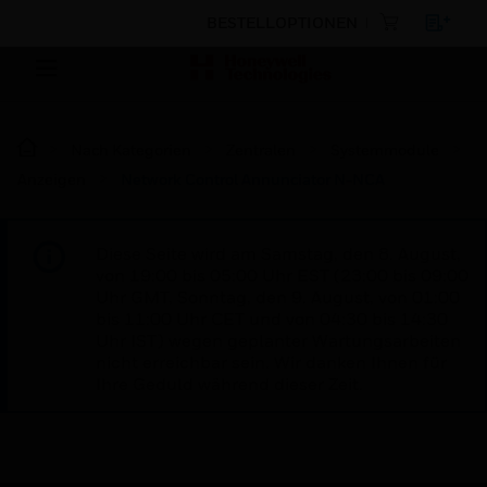
BESTELLOPTIONEN
Nach Kategorien
Zentralen
Systemmodule
Anzeigen
Network Control Annunciator N-NCA
Diese Seite wird am Samstag, den 8. August,
von 19:00 bis 05:00 Uhr EST (23:00 bis 09:00
Uhr GMT, Sonntag, den 9. August, von 01:00
bis 11:00 Uhr CET und von 04:30 bis 14:30
Uhr IST) wegen geplanter Wartungsarbeiten
nicht erreichbar sein. Wir danken Ihnen für
Ihre Geduld während dieser Zeit.