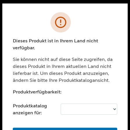
Sc
PRODUKTE
Fehler
toggle view
LÖSUNGEN
Dieses Produkt ist in Ihrem Land nicht
toggle view
verfügbar.
BRANCHEN
Sie können nicht auf diese Seite zugreifen, da
toggle view
UNTERSTÜTZUNG
dieses Produkt in Ihrem aktuellen Land nicht
lieferbar ist. Um dieses Produkt anzuzeigen,
toggle view
ändern Sie bitte Ihre Produktkatalogansicht.
STELLENANGEBOTE
Unable to process your request. Please try after
toggle view
Produktverfügbarkeit:
sometime.
UNTERNEHMEN
Produktkatalog
toggle view
KONTAKTIEREN SIE UNS
anzeigen für:
toggle view
RECHTLICHE HINWEISE
OK