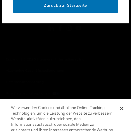
Zurück zur Startseite
toggle view
FOLGEN SIE UNS
Copyright © 2026 Honeywell International, Inc.
Allgemeine Geschäftsbedienungen
Datenschutzerklärung
Ihre Datenschutzoptionen
Cookie-Hinweis
Wir verwenden Cookies und ähnliche Online-Tracking-
Technologien, um die Leistung der Website zu verbessern,
Honeywell Global Abbestellen
Website-Aktivitäten aufzuzeichnen, den
Informationsaustausch über soziale Medien zu
erleichtern und Ihren Interessen entsprechende Werbung