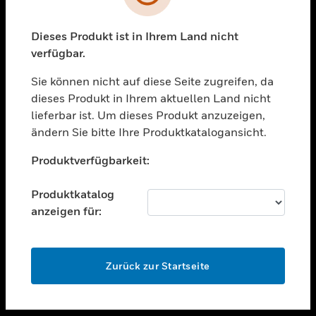
toggle view
UNTERSTÜTZUNG
Dieses Produkt ist in Ihrem Land nicht
verfügbar.
toggle view
STELLENANGEBOTE
Sie können nicht auf diese Seite zugreifen, da
toggle view
dieses Produkt in Ihrem aktuellen Land nicht
UNTERNEHMEN
lieferbar ist. Um dieses Produkt anzuzeigen,
ändern Sie bitte Ihre Produktkatalogansicht.
toggle view
KONTAKTIEREN SIE UNS
Unable to process your request. Please try after
Produktverfügbarkeit:
sometime.
toggle view
RECHTLICHE HINWEISE
Produktkatalog
toggle view
anzeigen für:
FOLGEN SIE UNS
OK
Zurück zur Startseite