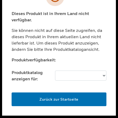
toggle view
UNTERSTÜTZUNG
Dieses Produkt ist in Ihrem Land nicht
verfügbar.
toggle view
STELLENANGEBOTE
Sie können nicht auf diese Seite zugreifen, da
toggle view
dieses Produkt in Ihrem aktuellen Land nicht
UNTERNEHMEN
lieferbar ist. Um dieses Produkt anzuzeigen,
ändern Sie bitte Ihre Produktkatalogansicht.
toggle view
KONTAKTIEREN SIE UNS
Unable to process your request. Please try after
Produktverfügbarkeit:
sometime.
toggle view
RECHTLICHE HINWEISE
Produktkatalog
toggle view
anzeigen für:
FOLGEN SIE UNS
OK
Zurück zur Startseite