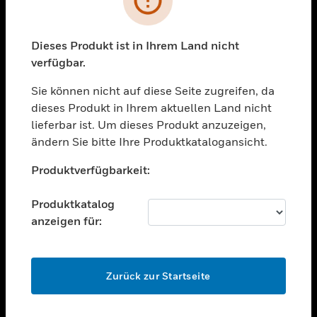
toggle view
BRANCHEN
toggle view
Dieses Produkt ist in Ihrem Land nicht
UNTERSTÜTZUNG
verfügbar.
toggle view
STELLENANGEBOTE
Sie können nicht auf diese Seite zugreifen, da
dieses Produkt in Ihrem aktuellen Land nicht
toggle view
lieferbar ist. Um dieses Produkt anzuzeigen,
UNTERNEHMEN
ändern Sie bitte Ihre Produktkatalogansicht.
toggle view
Unable to process your request. Please try after
KONTAKTIEREN SIE UNS
Produktverfügbarkeit:
sometime.
toggle view
RECHTLICHE HINWEISE
Produktkatalog
anzeigen für:
toggle view
FOLGEN SIE UNS
OK
Zurück zur Startseite