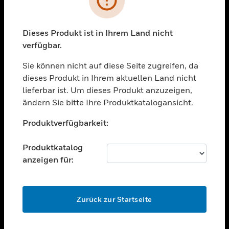
toggle view
BRANCHEN
toggle view
Dieses Produkt ist in Ihrem Land nicht
UNTERSTÜTZUNG
verfügbar.
toggle view
STELLENANGEBOTE
Sie können nicht auf diese Seite zugreifen, da
dieses Produkt in Ihrem aktuellen Land nicht
toggle view
lieferbar ist. Um dieses Produkt anzuzeigen,
UNTERNEHMEN
ändern Sie bitte Ihre Produktkatalogansicht.
toggle view
Unable to process your request. Please try after
KONTAKTIEREN SIE UNS
Produktverfügbarkeit:
sometime.
toggle view
RECHTLICHE HINWEISE
Produktkatalog
anzeigen für:
toggle view
FOLGEN SIE UNS
OK
Zurück zur Startseite