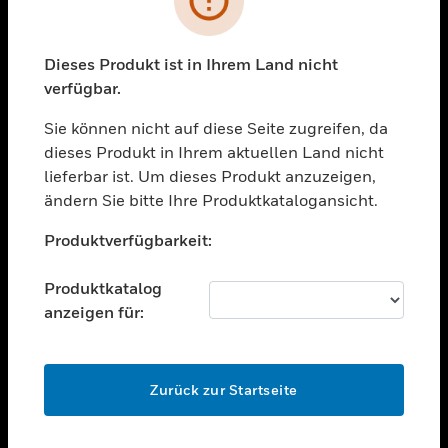
toggle view
BRANCHEN
toggle view
Dieses Produkt ist in Ihrem Land nicht
UNTERSTÜTZUNG
verfügbar.
toggle view
STELLENANGEBOTE
Sie können nicht auf diese Seite zugreifen, da
dieses Produkt in Ihrem aktuellen Land nicht
toggle view
lieferbar ist. Um dieses Produkt anzuzeigen,
UNTERNEHMEN
ändern Sie bitte Ihre Produktkatalogansicht.
toggle view
Unable to process your request. Please try after
KONTAKTIEREN SIE UNS
Produktverfügbarkeit:
sometime.
toggle view
RECHTLICHE HINWEISE
Produktkatalog
anzeigen für:
toggle view
FOLGEN SIE UNS
OK
Zurück zur Startseite