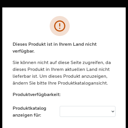
Sc
Fehler
PRODUKTE
toggle view
LÖSUNGEN
Dieses Produkt ist in Ihrem Land nicht
verfügbar.
toggle view
BRANCHEN
Sie können nicht auf diese Seite zugreifen, da
toggle view
dieses Produkt in Ihrem aktuellen Land nicht
UNTERSTÜTZUNG
lieferbar ist. Um dieses Produkt anzuzeigen,
toggle view
ändern Sie bitte Ihre Produktkatalogansicht.
STELLENANGEBOTE
Unable to process your request. Please try after
Produktverfügbarkeit:
sometime.
toggle view
UNTERNEHMEN
Produktkatalog
toggle view
anzeigen für:
KONTAKTIEREN SIE UNS