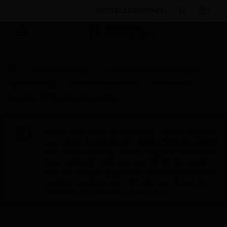
BESTELLOPTIONEN
Nach Kategorien
Elektroinstalltionsgeräte und
Kabelführung
Kabelmanagement
Kabelkanal
Prestige 3D Trunking Asssembly
Diese Seite wird am Samstag, den 8. August,
von 19:00 bis 05:00 Uhr EST (23:00 bis 09:00
Uhr GMT, Sonntag, den 9. August, von 01:00
bis 11:00 Uhr CET und von 04:30 bis 14:30
Uhr IST) wegen geplanter Wartungsarbeiten
nicht erreichbar sein. Wir danken Ihnen für
Ihre Geduld während dieser Zeit.