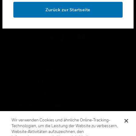
toggle view
OK
RECHTLICHE HINWEISE
Zurück zur Startseite
toggle view
FOLGEN SIE UNS
Copyright © 2026 Honeywell International, Inc.
Allgemeine Geschäftsbedienungen
Datenschutzerklärung
Ihre Datenschutzoptionen
Cookie-Hinweis
Wir verwenden Cookies und ähnliche Online-Tracking-
Technologien, um die Leistung der Website zu verbessern,
Honeywell Global Abbestellen
Website-Aktivitäten aufzuzeichnen, den