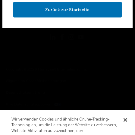
toggle view
OK
RECHTLICHE HINWEISE
Zurück zur Startseite
toggle view
FOLGEN SIE UNS
Copyright © 2026 Honeywell International, Inc.
Allgemeine Geschäftsbedienungen
Datenschutzerklärung
Ihre Datenschutzoptionen
Cookie-Hinweis
Wir verwenden Cookies und ähnliche Online-Tracking-
Technologien, um die Leistung der Website zu verbessern,
Honeywell Global Abbestellen
Website-Aktivitäten aufzuzeichnen, den