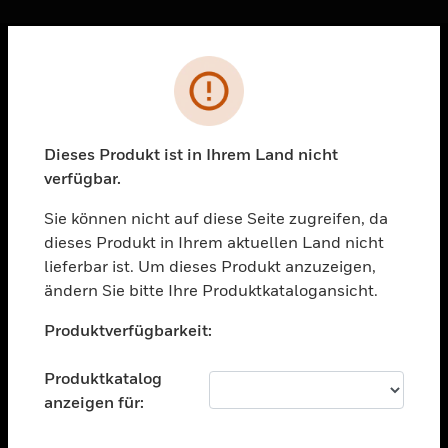
Sc
Fehler
PRODUKTE
toggle view
LÖSUNGEN
Dieses Produkt ist in Ihrem Land nicht
verfügbar.
toggle view
BRANCHEN
Sie können nicht auf diese Seite zugreifen, da
toggle view
dieses Produkt in Ihrem aktuellen Land nicht
UNTERSTÜTZUNG
lieferbar ist. Um dieses Produkt anzuzeigen,
toggle view
ändern Sie bitte Ihre Produktkatalogansicht.
STELLENANGEBOTE
Unable to process your request. Please try after
Produktverfügbarkeit:
sometime.
toggle view
UNTERNEHMEN
Produktkatalog
toggle view
anzeigen für:
KONTAKTIEREN SIE UNS