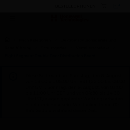
BESTELLOPTIONEN
Nach Kategorien
Elektroinstalltionsgeräte und
Kabelführung
Schutzgeräte
Verteilerschränke
Eight Segment Double Door Distribution Board
Diese Seite wird am Samstag, den 8. August,
von 19:00 bis 05:00 Uhr EST (23:00 bis 09:00
Uhr GMT, Sonntag, den 9. August, von 01:00
bis 11:00 Uhr CET und von 04:30 bis 14:30
Uhr IST) wegen geplanter Wartungsarbeiten
nicht erreichbar sein. Wir danken Ihnen für
Ihre Geduld während dieser Zeit.