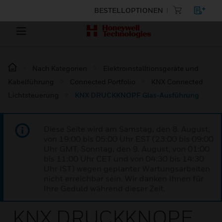
BESTELLOPTIONEN
Nach Kategorien
Elektroinstalltionsgeräte und
Kabelführung
Connected Portfolio
KNX Connected
Lichtsteuerung
KNX DRUCKKNOPF Glas-Ausführung
Diese Seite wird am Samstag, den 8. August,
von 19:00 bis 05:00 Uhr EST (23:00 bis 09:00
Uhr GMT, Sonntag, den 9. August, von 01:00
bis 11:00 Uhr CET und von 04:30 bis 14:30
Uhr IST) wegen geplanter Wartungsarbeiten
nicht erreichbar sein. Wir danken Ihnen für
Ihre Geduld während dieser Zeit.
KNX DRUCKKNOPF