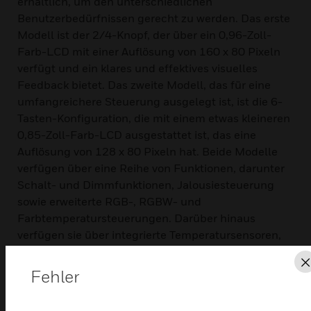
erhältlich, um den unterschiedlichen
Benutzerbedürfnissen gerecht zu werden. Das erste
Modell ist der 2/4-Knopf, der über ein 0,96-Zoll-
Farb-LCD mit einer Auflösung von 160 x 80 Pixeln
verfügt und ein klares und effektives visuelles
Feedback bietet. Das zweite Modell, das für eine
umfangreichere Steuerung ausgelegt ist, ist die 6-
Tasten-Konfiguration, die mit einem etwas kleineren
0,85-Zoll-Farb-LCD ausgestattet ist, das eine
Auflösung von 128 x 80 Pixeln hat. Beide Modelle
verfügen über eine Reihe von Funktionen, darunter
Schalt- und Dimmfunktionen, Jalousiesteuerung
sowie erweiterte RGB-, RGBW- und
Farbtemperatursteuerungen. Darüber hinaus
verfügen sie über integrierte Temperatursensoren,
Logikausgang und Szenensteuerungsoptionen. Um
die Sicherheit der Smart-Home-Kommunikation zu
Fehler
erhöhen, unterstützen beide Modelle KNX Data
Secure und gewährleisten so einen robusten Schutz