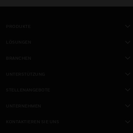
PRODUKTE
toggle view
LÖSUNGEN
toggle view
BRANCHEN
toggle view
UNTERSTÜTZUNG
toggle view
STELLENANGEBOTE
toggle view
UNTERNEHMEN
toggle view
KONTAKTIEREN SIE UNS