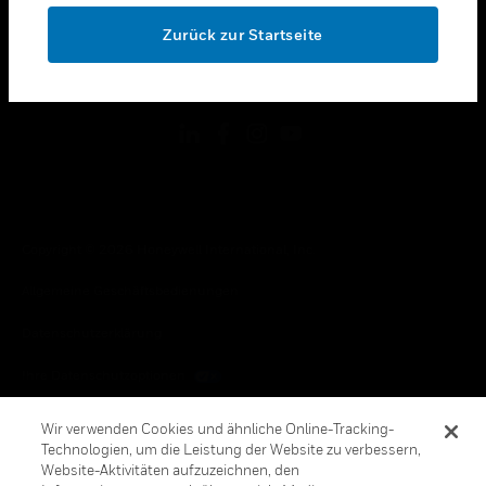
toggle view
OK
RECHTLICHE HINWEISE
Zurück zur Startseite
toggle view
FOLGEN SIE UNS
Copyright © 2026 Honeywell International, Inc.
Allgemeine Geschäftsbedienungen
Datenschutzerklärung
Ihre Datenschutzoptionen
Cookie-Hinweis
Wir verwenden Cookies und ähnliche Online-Tracking-
Technologien, um die Leistung der Website zu verbessern,
Honeywell Global Abbestellen
Website-Aktivitäten aufzuzeichnen, den