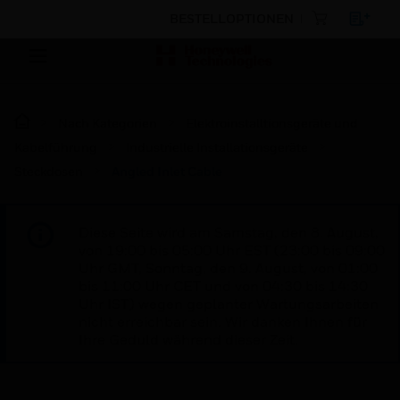
BESTELLOPTIONEN
Nach Kategorien
Elektroinstalltionsgeräte und
Kabelführung
Industrielle Installationsgeräte
Steckdosen
Angled Inlet Cable
Diese Seite wird am Samstag, den 8. August,
von 19:00 bis 05:00 Uhr EST (23:00 bis 09:00
Uhr GMT, Sonntag, den 9. August, von 01:00
bis 11:00 Uhr CET und von 04:30 bis 14:30
Uhr IST) wegen geplanter Wartungsarbeiten
nicht erreichbar sein. Wir danken Ihnen für
Ihre Geduld während dieser Zeit.