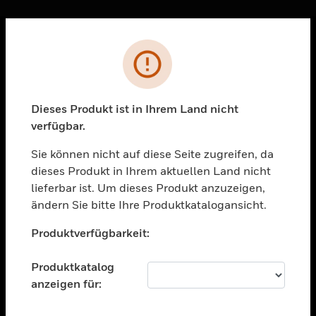
Sc
Fehler
PRODUKTE
toggle view
LÖSUNGEN
Dieses Produkt ist in Ihrem Land nicht
verfügbar.
toggle view
BRANCHEN
Sie können nicht auf diese Seite zugreifen, da
toggle view
dieses Produkt in Ihrem aktuellen Land nicht
UNTERSTÜTZUNG
lieferbar ist. Um dieses Produkt anzuzeigen,
toggle view
ändern Sie bitte Ihre Produktkatalogansicht.
STELLENANGEBOTE
Unable to process your request. Please try after
Produktverfügbarkeit:
sometime.
toggle view
UNTERNEHMEN
Produktkatalog
toggle view
anzeigen für:
KONTAKTIEREN SIE UNS