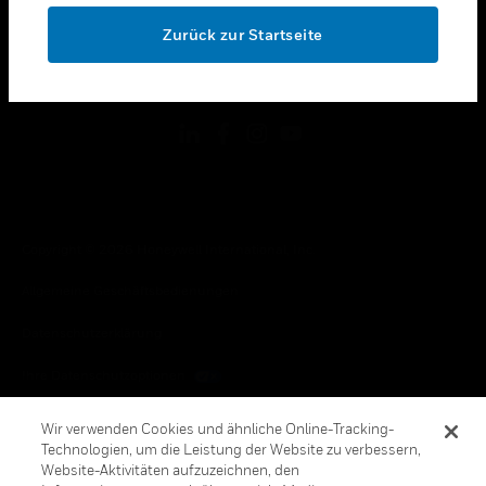
toggle view
OK
RECHTLICHE HINWEISE
Zurück zur Startseite
toggle view
FOLGEN SIE UNS
Copyright © 2026 Honeywell International, Inc.
Allgemeine Geschäftsbedienungen
Datenschutzerklärung
Ihre Datenschutzoptionen
Cookie-Hinweis
Wir verwenden Cookies und ähnliche Online-Tracking-
Technologien, um die Leistung der Website zu verbessern,
Honeywell Global Abbestellen
Website-Aktivitäten aufzuzeichnen, den