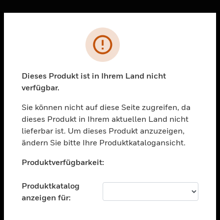
Sc
Fehler
PRODUKTE
toggle view
LÖSUNGEN
Dieses Produkt ist in Ihrem Land nicht
verfügbar.
toggle view
BRANCHEN
Sie können nicht auf diese Seite zugreifen, da
toggle view
dieses Produkt in Ihrem aktuellen Land nicht
UNTERSTÜTZUNG
lieferbar ist. Um dieses Produkt anzuzeigen,
toggle view
ändern Sie bitte Ihre Produktkatalogansicht.
STELLENANGEBOTE
Unable to process your request. Please try after
Produktverfügbarkeit:
sometime.
toggle view
UNTERNEHMEN
Produktkatalog
toggle view
anzeigen für:
KONTAKTIEREN SIE UNS