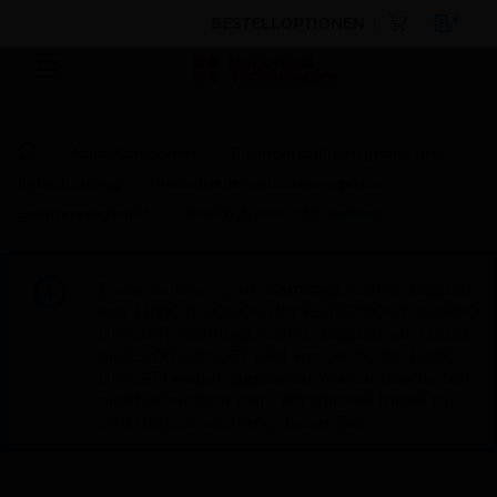
BESTELLOPTIONEN
Nach Kategorien
Elektroinstalltionsgeräte und
Kabelführung
Industrielle Installationsgeräte
Lasttrennschalter
Switch 2-pole 32A Isolator
Diese Seite wird am Samstag, den 8. August,
von 19:00 bis 05:00 Uhr EST (23:00 bis 09:00
Uhr GMT, Sonntag, den 9. August, von 01:00
bis 11:00 Uhr CET und von 04:30 bis 14:30
Uhr IST) wegen geplanter Wartungsarbeiten
nicht erreichbar sein. Wir danken Ihnen für
Ihre Geduld während dieser Zeit.